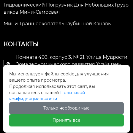
Гидравлический Погрузчик Для Небольших Грузо
Виков Мини-Самосвал
Мини-Траншеекопатель Глубинной Канавы
КОНТАКТЫ
Комната 403, корпус 3, № 21, Улица Мудрости,
Зона экономического развития Хуэйшань,

город Уси
Мы используем файлы cookie для улучшения
вашего опыта просмотра.
li@futaogroup.com

Продолжая использовать этот сайт, вы
соглашаетесь с нашей
Политикой
конфиденциальности.
+86-13665163520

Только необходимые
+8613665163520

Принять все