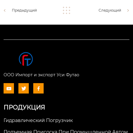
Предыдущий
Следующий
ООО Импорт и экспорт Уси Футао



ПРОДУКЦИЯ
Гидравлический Погрузчик
Подъемная Присоска При Промышленной Автом