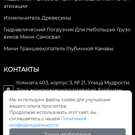
Атизации
Измельчитель Древесины
Гидравлический Погрузчик Для Небольших Грузо
Виков Мини-Самосвал
Мини-Траншеекопатель Глубинной Канавы
КОНТАКТЫ
Комната 403, корпус 3, № 21, Улица Мудрости,
Зона экономического развития Хуэйшань,

город Уси
Мы используем файлы cookie для улучшения
вашего опыта просмотра.
li@futaogroup.com

Продолжая использовать этот сайт, вы
соглашаетесь с нашей
Политикой
конфиденциальности.
+86-13665163520

Только необходимые