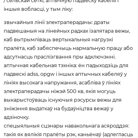
/ сельскай сеткі, аптычную падвеску кабеля і
іншыя вобласці, у тым ліку:
звычайныя лініі электраперадачы: драты
падвешаныя на лінейных радках ізалятара вежы,
каб вытрымліваць вертыкальныя нагрузкі
пралёта, каб забяспечыць нармальную працу або
адсутнасць праслізгвання пры адключэнні.
аптычная кабельная тэхніка: ён падыходзіць для
падвескі adss, opgw і іншых аптычных кабеляў у
лініях высокага напружання, асабліва ў лініях
электраперадачы ніжэй 500 кв, якія могуць
выкарыстоўваць існуючыя рэсурсы вежы для
зніжэння выдаткаў на будаўніцтва вежаў у
адзіночку.
спецыяльныя сцэнары навакольнага асяроддзя:
такія як вялікія пралёты рэк, каньёнаў (адлегласць