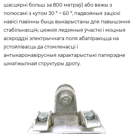
шасцярні больш за 800 метраў) або вежы з
полюсамі з кутом 30 ° ~ 60 °, падвойныя заціскі
навісі павінны быць выкарыстаны для павышэння
стабільнасці4; цяжкія ледзяныя ўчасткі і моцныя
асяроддзі электрычнага поля абапіраюцца на
ўстойлівасць да стомленасці і
антыкаронавірусныя характарыстыкі папярэдне
шматжылнай структуры дроту.