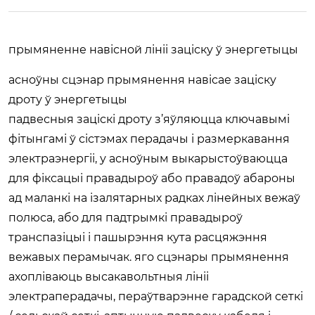
прымяненне навісной лініі заціску ў энергетыцы
асноўны сцэнар прымянення навісае заціску
дроту ў энергетыцы
падвесныя заціскі дроту з’яўляюцца ключавымі
фітынгамі ў сістэмах перадачы і размеркавання
электраэнергіі, у асноўным выкарыстоўваюцца
для фіксацыі правадыроў або правадоў абароны
ад маланкі на ізалятарных радках лінейных вежаў
полюса, або для падтрымкі правадыроў
транспазіцыі і пашырэння кута расцяжэння
вежавых перамычак. яго сцэнары прымянення
ахопліваюць высакавольтныя лініі
электраперадачы, пераўтварэнне гарадской сеткі