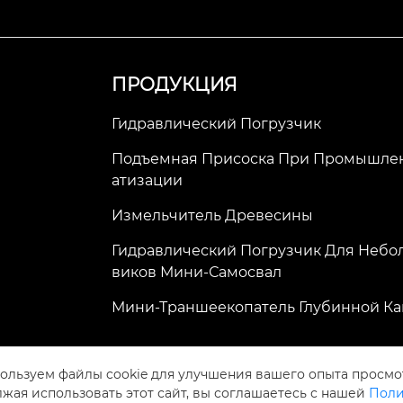
ПРОДУКЦИЯ
Гидравлический Погрузчик
Подъемная Присоска При Промышле
Атизации
Измельчитель Древесины
Гидравлический Погрузчик Для Небо
Виков Мини-Самосвал
Мини-Траншеекопатель Глубинной К
ользуем файлы cookie для улучшения вашего опыта просмо
жая использовать этот сайт, вы соглашаетесь с нашей
Поли