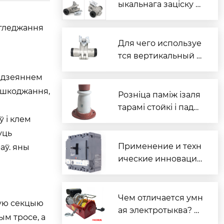
ыкальнага заціску д
роту ў электраслупа
 гледжання
х
Для чего используе
тся вертикальный з
ажим?
д дзеяннем
ашкоджання,
Розніца паміж ізаля
тарамі стойкі і падв
 і клем
еснымі ізалятарамі
уць
Применение и техн
аў. яны
ические инновации
выключателей
Чем отличается умн
ную секцыю
ая электротыква? А
м тросе, а
нализ изменений о