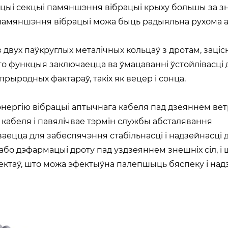
цыі секцыі памяншэння вібрацыі крыху большы за з
 памяншэння вібрацыі можа быць радыяльна рухома 
 двух паўкруглых металічных кольцаў з дротам, заці
го функцыя заключаецца ва ўмацаванні ўстойлівасці д
прыродных фактараў, такіх як вецер і сонца.
энергію вібрацыі аптычнага кабеля пад дзеяннем вет
кабеля і павялічвае тэрмін службы абсталявання‌
ецца для забеспячэння стабільнасці і надзейнасці д
або дэфармацыі дроту пад уздзеяннем знешніх сіл, і
ектаў, што можа эфектыўна палепшыць бяспеку і на