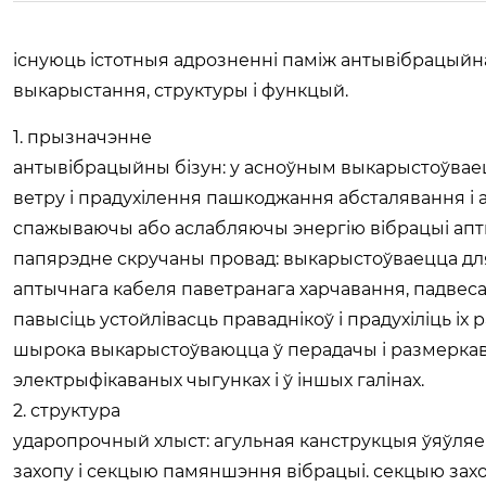
існуюць істотныя адрозненні паміж антывібрацыйна
выкарыстання, структуры і функцый.
1. прызначэнне
‌антывібрацыйны бізун‌: у асноўным выкарыстоўва
ветру і прадухілення пашкоджання абсталявання і
спажываючы або аслабляючы энергію вібрацыі апт
папярэдне скручаны провад: выкарыстоўваецца для
аптычнага кабеля паветранага харчавання, падвеса
павысіць устойлівасць праваднікоў і прадухіліць і
шырока выкарыстоўваюцца ў перадачы і размеркаван
электрыфікаваных чыгунках і ў іншых галінах.
2. структура
‌ударопрочный хлыст‌: агульная канструкцыя ўяўля
захопу і секцыю памяншэння вібрацыі. секцыю зах