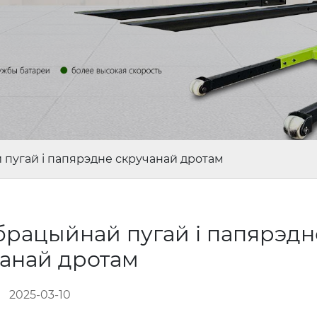
 пугай і папярэдне скручанай дротам
брацыйнай пугай і папярэдн
чанай дротам
2025-03-10