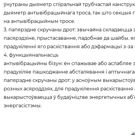
ўнутраны дыяметр спіральнай трубчастай канструк
дыяметр антывібрацыйнага троса, так што секцыя
на антывібрацыйным тросе.
3. папярэдне скручаны дрот: звычайна складаецца з
пасярэдзіне, прыстасаванне, падобнае да шайбы. я
прадухіленні яго расхіствання або дэфармацыі з-за 
4. функцыянальнасць
‌антывібрацыйны бізун‌: ён спажывае або аслабляе 
прадухіляе пашкоджанне абсталявання і аптычнага 
папярэдне скручаны дрот: у асноўным выкарыстоўва
розных асяроддзях, для прадухілення расхіствання 
выкарыстоўваецца ў будаўніцтве энергетычных аб’
энергасістэмы.