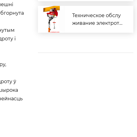
нешні
т традиционных до
абгорнута
интеллектуальных
Техническое обслу
живание электроты
снутым
квы
роту і
ру,
роту ў
 шырока
дзейнасць