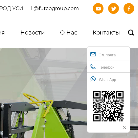
ОРОД УСИ
li@futaogroup.com



ия
Новости
О Нас
Контакты

Эл. почта
Телефон
WhatsApp