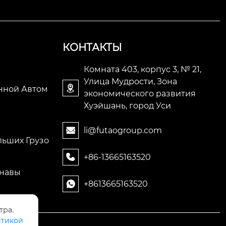
КОНТАКТЫ
Комната 403, корпус 3, № 21,
Улица Мудрости, Зона

нной Автом
экономического развития
Хуэйшань, город Уси
li@futaogroup.com

льших Грузо
+86-13665163520

анавы
+8613665163520

тра.
тикой