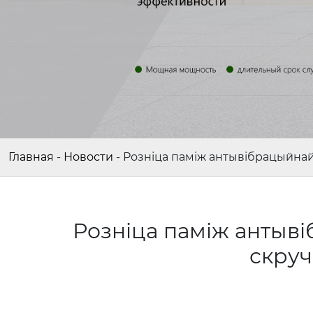
Главная
-
Новости
-
Розніца паміж антывібрацыйнай
Розніца паміж антыві
скру