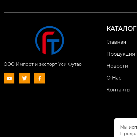
КАТАЛОГ
Главная
Продукция
ООО Импорт и экспорт Уси Футао
Новости
О Нас



Контакты
Мы исп
Продол