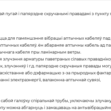
й пугай і папярэдне скручанымі правадамі з пункту
ецца для памяншэння вібрацыі аптычных кабеляў па
 аптычных кабеляў. ён абараняе аптычны кабель ад п
ычнага кабеля пры ламінарным ветры.
 злучэння арматуры паветраных сілавых праваднікоў
к, злучэнняў і г.д. папярэдне скручаныя правады мог
х расхістванне або дэфармацыю з-за прыродных фактар
ні электраэнергіі, валаконна-аптычнай сувязі,
е сабой галоўку спіральнай трубы, уключаючы злуча
опу можна абгарнуць і замацаваць на антывібрацыйны