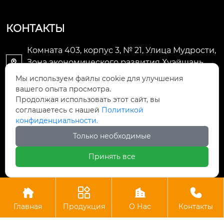
КОНТАКТЫ
Комната 403, корпус 3, № 21, Улица Мудрости,
Зона экономического развития Хуэйшань,

город Уси
Мы используем файлы cookie для улучшения
вашего опыта просмотра.
li@futaogroup.com

Продолжая использовать этот сайт, вы
соглашаетесь с нашей
Политикой
конфиденциальности.
+86-13665163520

Только необходимые
+8613665163520

Принять все




Авторское право©ООО Импорт и экспорт Уси Футао
Главная
Продукция
О Нас
Контакты