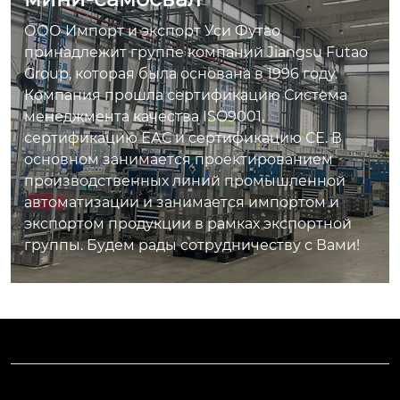
ООО Импорт и экспорт Уси Футао
принадлежит группе компаний Jiangsu Futao
Group, которая была основана в 1996 году.
Компания прошла сертификацию Система
менеджмента качества ISO9001,
сертификацию ЕАС и сертификацию СЕ. В
основном занимается проектированием
производственных линий промышленной
автоматизации и занимается импортом и
экспортом продукции в рамках экспортной
группы. Будем рады сотрудничеству с Вами!