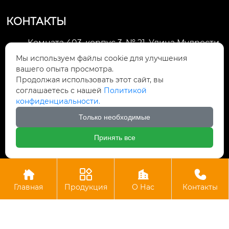
КОНТАКТЫ
Комната 403, корпус 3, № 21, Улица Мудрости,
Зона экономического развития Хуэйшань,

Мы используем файлы cookie для улучшения
город Уси
вашего опыта просмотра.
Продолжая использовать этот сайт, вы
li@futaogroup.com

соглашаетесь с нашей
Политикой
конфиденциальности.
+86-13665163520

Только необходимые
+8613665163520

Принять все




Авторское право©ООО Импорт и экспорт Уси Футао
Главная
Продукция
О Нас
Контакты