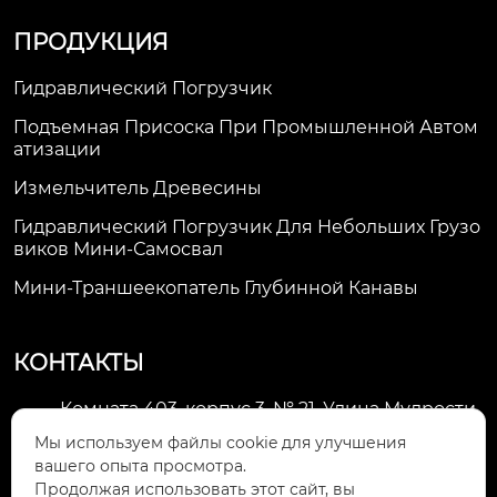
ПРОДУКЦИЯ
Гидравлический Погрузчик
Подъемная Присоска При Промышленной Автом
Атизации
Измельчитель Древесины
Гидравлический Погрузчик Для Небольших Грузо
Виков Мини-Самосвал
Мини-Траншеекопатель Глубинной Канавы
КОНТАКТЫ
Комната 403, корпус 3, № 21, Улица Мудрости,
Зона экономического развития Хуэйшань,

Мы используем файлы cookie для улучшения
город Уси
вашего опыта просмотра.
Продолжая использовать этот сайт, вы