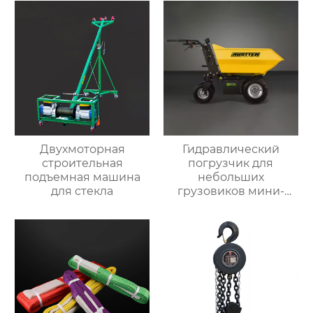
Двухмоторная
Гидравлический
строительная
погрузчик для
подъемная машина
небольших
для стекла
грузовиков мини-
самосвал