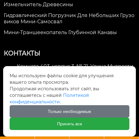
Измельчитель Древесины
Гидравлический Погрузчик Для Небольших Грузо
Виков Мини-Самосвал
Мини-Траншеекопатель Глубинной Канавы
КОНТАКТЫ
Комната 403, корпус 3, № 21, Улица Мудрости,
Зона экономического развития Хуэйшань,

Мы используем файлы cookie для улучшения
город Уси
вашего опыта просмотра.
Продолжая использовать этот сайт, вы
li@futaogroup.com

соглашаетесь с нашей
Политикой
конфиденциальности.
+86-13665163520

Только необходимые
+8613665163520

Принять все