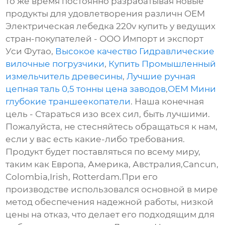
то же время постоянно разрабатывая новые
продукты для удовлетворения различн OEM
Электрическая лебедка 220v купить у ведущих
стран-покупателей - ООО Импорт и экспорт
Уси Футао,
Высокое качество Гидравлические
вилочные погрузчики
,
Купить Промышленный
измельчитель древесины
,
Лучшие ручная
цепная таль 0,5 тонны цена заводов
,
OEM Мини
глубокие траншеекопатели
. Наша конечная
цель - Стараться изо всех сил, быть лучшими.
Пожалуйста, не стесняйтесь обращаться к нам,
если у вас есть какие-либо требования.
Продукт будет поставляться по всему миру,
таким как Европа, Америка, Австралия,Cancun,
Colombia,Irish, Rotterdam.При его
производстве использовался основной в мире
метод обеспечения надежной работы, низкой
цены на отказ, что делает его подходящим для