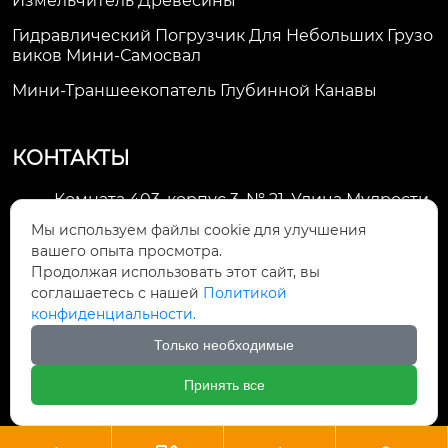
Измельчитель Древесины
Гидравлический Погрузчик Для Небольших Грузо
Виков Мини-Самосвал
Мини-Траншеекопатель Глубинной Канавы
КОНТАКТЫ
Комната 403, корпус 3, № 21, Улица Мудрости,
Зона экономического развития Хуэйшань,

Мы используем файлы cookie для улучшения
город Уси
вашего опыта просмотра.
Продолжая использовать этот сайт, вы
li@futaogroup.com

соглашаетесь с нашей
Политикой
конфиденциальности.
+86-13665163520

Только необходимые
+8613665163520

Принять все