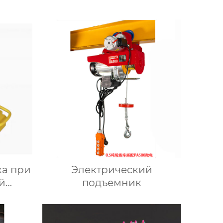
а при
Электрический
й
подъемник
и