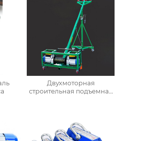
аль
Двухмоторная
са
строительная подъемная
машина для стекла