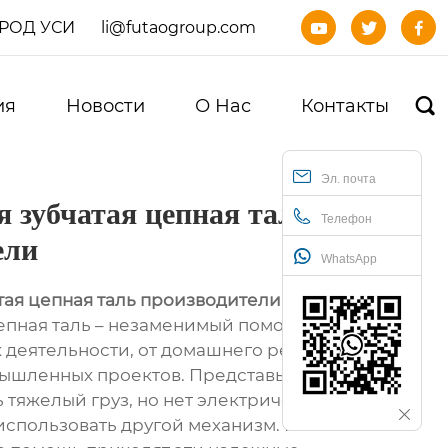
ОРОД УСИ
li@futaogroup.com



ия
Новости
О Нас
Контакты

Эл. почта
 зубчатая цепная таль
Телефон
ели
WhatsApp
тая цепная таль производители
цепная таль – незаменимый помощник в
 деятельности, от домашнего ремонта до
шленных проектов. Представьте себе,
 тяжелый груз, но нет электричества или
использовать другой механизм. Именно в