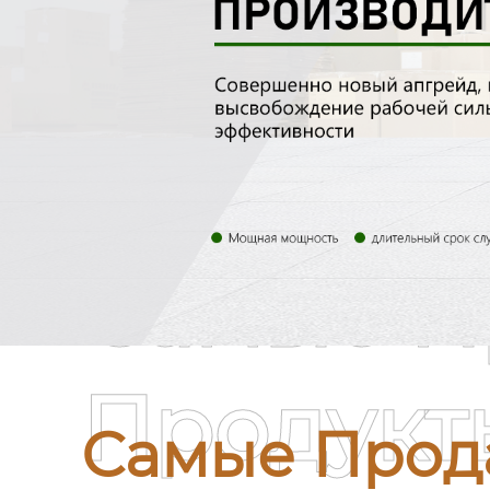
Самые П
Продукт
Самые Прод