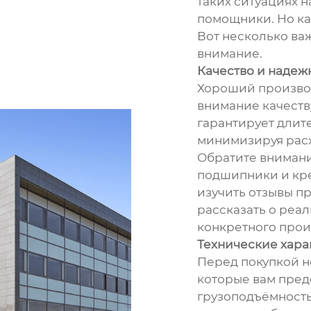
таких ситуациях 
помощники. Но ка
Вот несколько важ
внимание.
Качество и надежн
Хороший производ
внимание качеств
гарантирует длит
минимизируя расх
Обратите внимани
подшипники и кр
изучить отзывы п
рассказать о реа
конкретного прои
Технические хара
Перед покупкой н
которые вам пред
грузоподъёмность