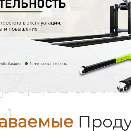
родаваем
ы
аваемые
Проду