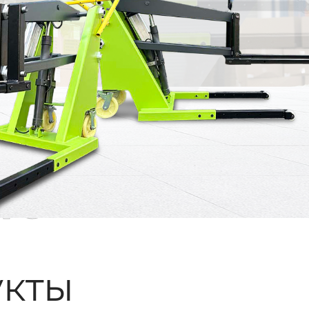
ые
кты