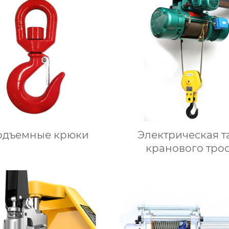
одъемные крюки
Электрическая т
кранового тро