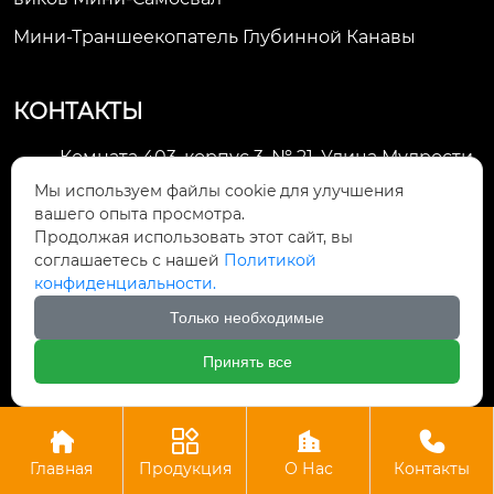
Мини-Траншеекопатель Глубинной Канавы
КОНТАКТЫ
Комната 403, корпус 3, № 21, Улица Мудрости,
Зона экономического развития Хуэйшань,

Мы используем файлы cookie для улучшения
город Уси
вашего опыта просмотра.
Продолжая использовать этот сайт, вы
li@futaogroup.com

соглашаетесь с нашей
Политикой
конфиденциальности.
+86-13665163520

Только необходимые
+8613665163520

Принять все




Авторское право©ООО Импорт и экспорт Уси Футао
Главная
Продукция
О Нас
Контакты