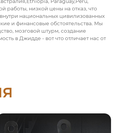
стралия,Ethiopia, Paraguay,Peru,
 работы, низкой цены на отказ, что
ь внутри национальных цивилизованных
кие и финансовые обстоятельства. Мы
тво, мозговой штурм, создание
сть в Джидде - вот что отличает нас от
ия