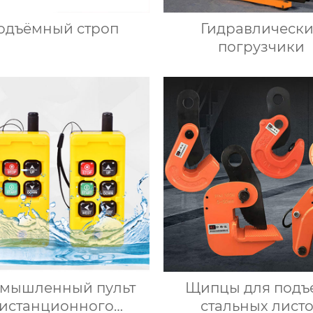
одъёмный строп
Гидравлическ
погрузчики
мышленный пульт
Щипцы для подъ
истанционного
стальных лист