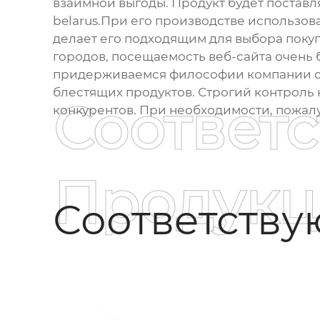
взаимной выгоды. Продукт будет поставлят
belarus.При его производстве использов
делает его подходящим для выбора поку
городов, посещаемость веб-сайта очень
придерживаемся философии компании ор
блестящих продуктов. Строгий контроль к
Соответ
конкурентов. При необходимости, пожалу
Продукц
Соответств