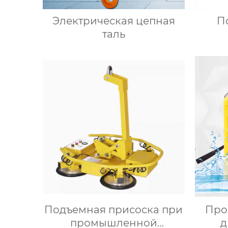
Электрическая цепная
П
таль
Подъемная присоска при
Про
промышленной
д