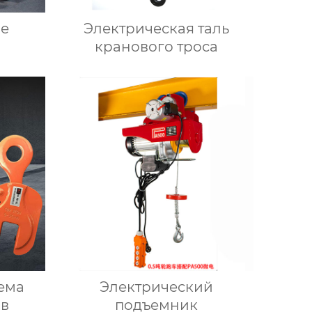
ие
Электрическая таль
кранового троса
ема
Электрический
ов
подъемник