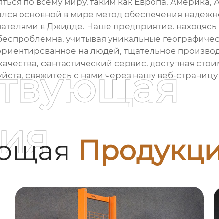
ься по всему миру, таким как Европа, Америка, Ав
ался основной в мире метод обеспечения надежной
пателями в Джидде. Наше предприятие. находяс
 беспроблемна, учитывая уникальные географичес
иентированное на людей, тщательное производс
ачества, фантастический сервис, доступная стоимо
ствующая
йста, свяжитесь с нами через нашу веб-страницу
ия
ующая
Продукц