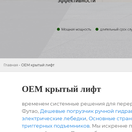
Главная
-
OEM крытый лифт
OEM крытый лифт
временем системные решения для перера
Футао,
Дешевые погрузчик ручной гидра
электрические лебедки
,
Основные стран
триггерных подъемников
. Мы искренне 