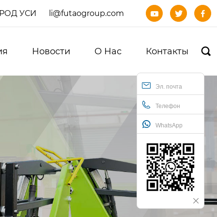
ОРОД УСИ
li@futaogroup.com



ия
Новости
О Нас
Контакты

Эл. почта
Телефон
WhatsApp