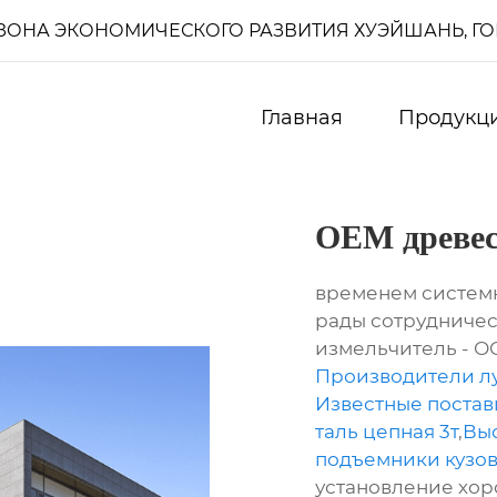
И, ЗОНА ЭКОНОМИЧЕСКОГО РАЗВИТИЯ ХУЭЙШАНЬ, Г
Главная
Продукц
OEM древес
временем систем
рады сотрудничес
измельчитель - О
Производители лу
Известные постав
таль цепная 3т
,
Вы
подъемники кузо
установление хор