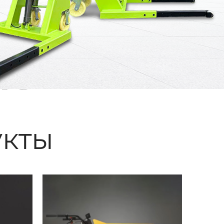
ые
кты