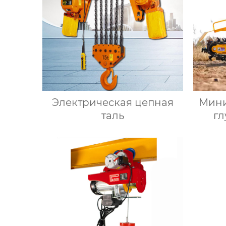
Электрическая цепная
Мини
таль
г