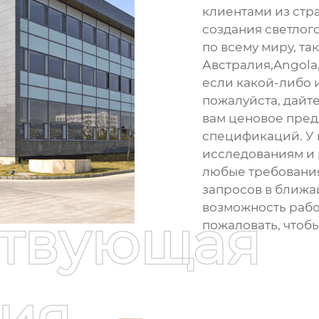
клиентами из стр
создания светлого
по всему миру, та
Австралия,Angola,
если какой-либо и
пожалуйста, дайте
вам ценовое пре
спецификаций. У 
исследованиям и 
любые требования
запросов в ближа
возможность рабо
ствующая
пожаловать, чтоб
ия