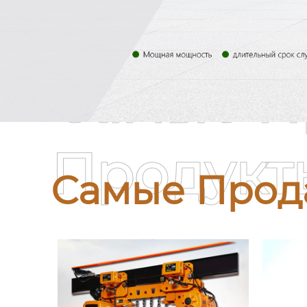
Самые П
Продукт
Самые Прод