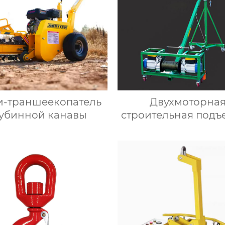
-траншеекопатель
Двухмоторна
лубинной канавы
строительная подъ
машина для сте