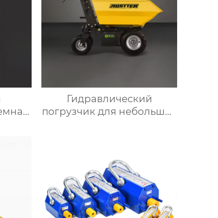
я
Гидравлический
емная
погрузчик для небольших
кла
грузовиков мини-
самосвал