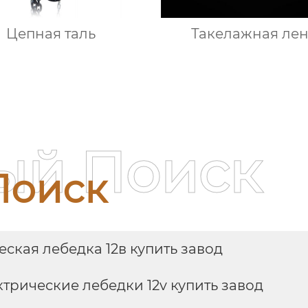
Цепная таль
Такелажная лен
ый Поиск
Поиск
ская лебедка 12в купить завод
трические лебедки 12v купить завод