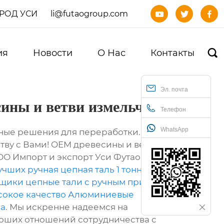
ОРОД УСИ
li@futaogroup.com



ия
Новости
О Нас
Контакты

Эл. почта
ины и ветви измельчитель
Телефон
WhatsApp
ные решения для переработки.Будем
тву с Вами! OEM древесины и ветви
ОО Импорт и экспорт Уси Футао,
чших ручная цепная таль 1 тонна
,
щики цепные тали с ручным приводом
,
сокое качество Алюминиевые
ва
. Мы искренне надеемся на
оших отношений сотрудничества с