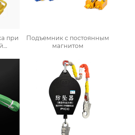
а при
Подъемник с постоянным
й
магнитом
и