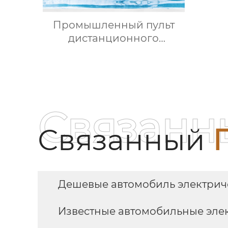
Промышленный пульт
дистанционного
управления
Связанн
Связанный
Дешевые автомобиль электриче
Известные автомобильные элек