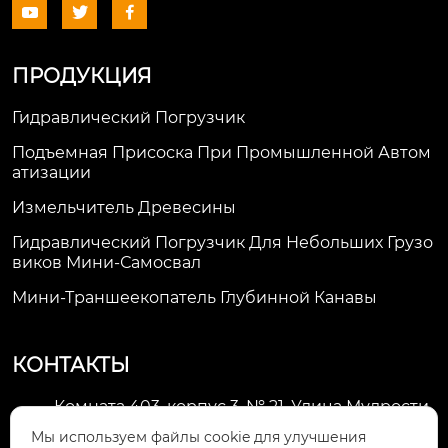



ПРОДУКЦИЯ
Гидравлический Погрузчик
Подъемная Присоска При Промышленной Автом
Атизации
Измельчитель Древесины
Гидравлический Погрузчик Для Небольших Грузо
Виков Мини-Самосвал
Мини-Траншеекопатель Глубинной Канавы
КОНТАКТЫ
Комната 403, корпус 3, № 21, Улица Мудрости,
Зона экономического развития Хуэйшань,

Мы используем файлы cookie для улучшения
город Уси