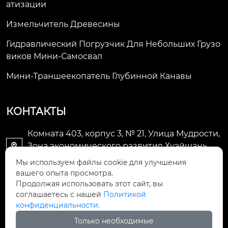
Атизации
Измельчитель Древесины
Гидравлический Погрузчик Для Небольших Грузо
Виков Мини-Самосвал
Мини-Траншеекопатель Глубинной Канавы
КОНТАКТЫ
Комната 403, корпус 3, № 21, Улица Мудрости,
Зона экономического развития Хуэйшань,

город Уси
Мы используем файлы cookie для улучшения
вашего опыта просмотра.
li@futaogroup.com

Продолжая использовать этот сайт, вы
соглашаетесь с нашей
Политикой
конфиденциальности.
+86-13665163520

Только необходимые