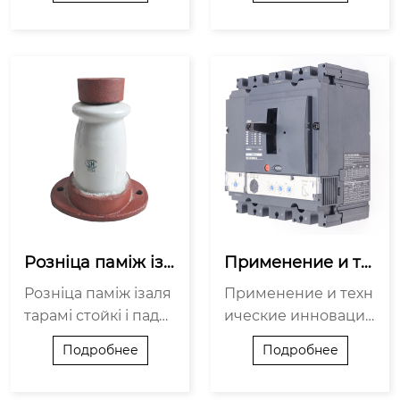
іскі для дроту ў элек
(таксама вядомыя я
траслупах, такіх як с
к вертыкальныя зац
лупы электразабес
іскі) галоўным чына
пячэння або перада
м выкарыстоўваюц
ючыя вежы, у асноў
ца ў інжынерыі, ма
ным выкарыстоўва
шынабудаванні і бу
юцца для маца...
даўніцтве, асаблів...
Розніца паміж іза
Применение и те
лятарамі стойкі і
хнические иннов
Розніца паміж ізаля
Применение и техн
 падвеснымі ізаля
ации выключател
тарамі стойкі і падв
ические инновации
тарамі
ей
еснымі ізалятарамі
выключателей У як
Подробнее
Подробнее
Асноўнымі адрозне
асці ключавога пры
ннямі паміж ізалята
лады абароны ў эне