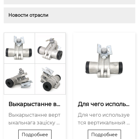
Новости отрасли
Выкарыстанне ве
Для чего использ
ртыкальнага заці
уется вертикальн
Выкарыстанне верт
Для чего используе
ску дроту ў элект
ый зажим?
ыкальнага заціску д
тся вертикальный з
раслупах
роту ў электраслупа
ажим? Вертыкальн
Подробнее
Подробнее
х Вертыкальныя зац
ыя дротавыя заціскі