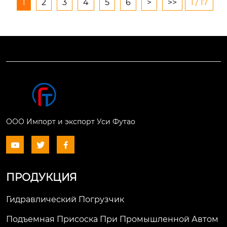
1
2
3
4
5
6
>
>>
1 / 17
производства и тра
гнуць назапашванн
нспортировки мате
я пылу, які ўплывае
риальных материал
на рассейванне цяп
ов, интеллектуальн
ла, асабліва ў ча...
ая ...
ООО Импорт и экспорт Уси Футао



ПРОДУКЦИЯ
Гидравлический Погрузчик
Подъемная Присоска При Промышленной Автом