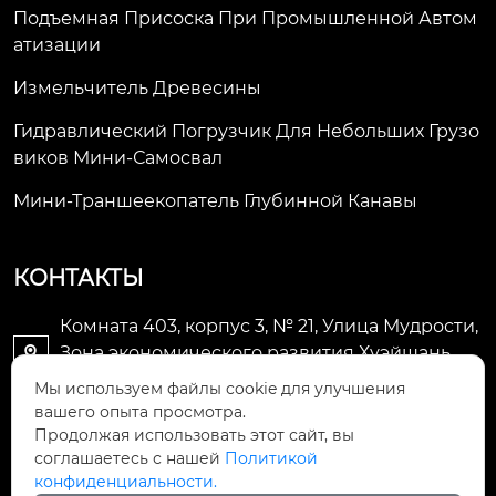
Подъемная Присоска При Промышленной Автом
Атизации
Измельчитель Древесины
Гидравлический Погрузчик Для Небольших Грузо
Виков Мини-Самосвал
Мини-Траншеекопатель Глубинной Канавы
КОНТАКТЫ
Комната 403, корпус 3, № 21, Улица Мудрости,
Зона экономического развития Хуэйшань,

город Уси
Мы используем файлы cookie для улучшения
вашего опыта просмотра.
li@futaogroup.com

Продолжая использовать этот сайт, вы
соглашаетесь с нашей
Политикой
конфиденциальности.
+86-13665163520
