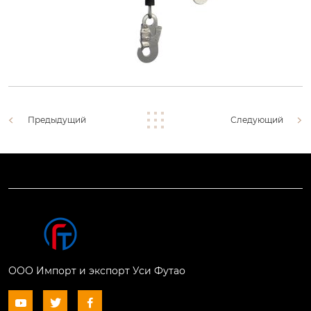
Предыдущий
Следующий
ООО Импорт и экспорт Уси Футао


