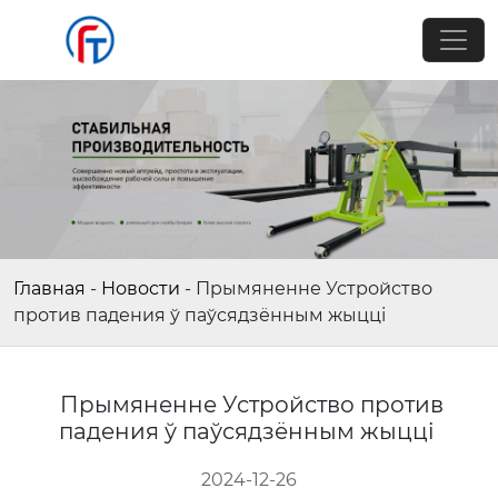
Главная
-
Новости
-
Прымяненне Устройство
против падения ў паўсядзённым жыцці
Прымяненне Устройство против
падения ў паўсядзённым жыцці
2024-12-26