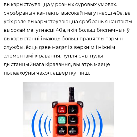
выкарыстоўвацца ў розных суровых умовах.
сярэбраныя кантакты высокай магутнасці 40a, ва
ўсіх рэле выкарыстоўваюцца срэбраныя кантакты
высокай магутнасці 40a, якія больш бяспечныя ў
выкарыстанні і маюць больш працяглы тэрмін
службы. ёсць дзве мадэлі з верхнім і ніжнім
элементамі кіравання. купляючы пульт
дыстанцыйнага кіравання, вы атрымаеце
пылаахоўны чахол, адвёртку і інш.