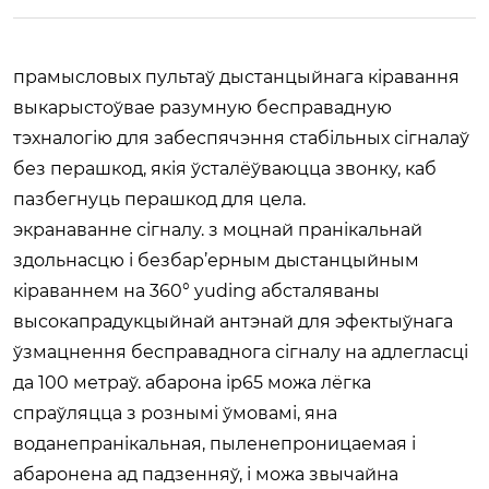
прамысловых пультаў дыстанцыйнага кіравання
выкарыстоўвае разумную бесправадную
тэхналогію для забеспячэння стабільных сігналаў
без перашкод, якія ўсталёўваюцца звонку, каб
пазбегнуць перашкод для цела.
экранаванне сігналу. з моцнай пранікальнай
здольнасцю і безбар’ерным дыстанцыйным
кіраваннем на 360° yuding абсталяваны
высокапрадукцыйнай антэнай для эфектыўнага
ўзмацнення бесправаднога сігналу на адлегласці
да 100 метраў. абарона ip65 можа лёгка
спраўляцца з рознымі ўмовамі, яна
воданепранікальная, пыленепроницаемая і
абаронена ад падзенняў, і можа звычайна