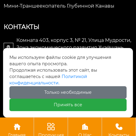
Мини-Траншеекопатель Глубинной Канавы
КОНТАКТЫ
Комната 403, корпус 3, № 21, Улица Мудрости,
Зона экономического развития Хуэйшань,

город Уси
Мы используем файлы cookie для улучшения
вашего опыта просмотра.
li@futaogroup.com

Продолжая использовать этот сайт, вы
соглашаетесь с нашей
Политикой
конфиденциальности.
+86-13665163520

Только необходимые
+8613665163520

Принять все




Авторское право©ООО Импорт и экспорт Уси Футао
Главная
Продукция
О Нас
Контакты