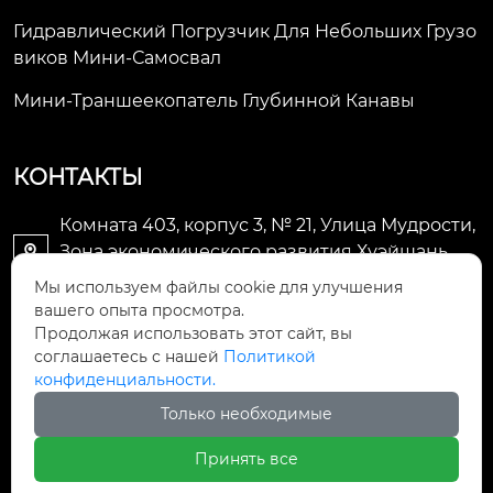
Гидравлический Погрузчик Для Небольших Грузо
Виков Мини-Самосвал
Мини-Траншеекопатель Глубинной Канавы
КОНТАКТЫ
Комната 403, корпус 3, № 21, Улица Мудрости,
Зона экономического развития Хуэйшань,

город Уси
Мы используем файлы cookie для улучшения
вашего опыта просмотра.
li@futaogroup.com

Продолжая использовать этот сайт, вы
соглашаетесь с нашей
Политикой
конфиденциальности.
+86-13665163520

Только необходимые
+8613665163520

Принять все