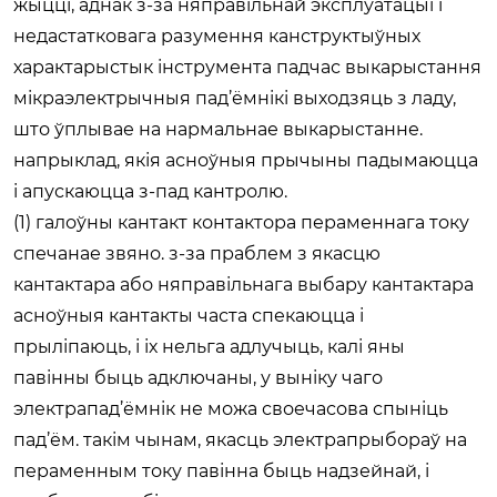
жыцці, аднак з-за няправільнай эксплуатацыі і
недастатковага разумення канструктыўных
характарыстык інструмента падчас выкарыстання
мікраэлектрычныя пад’ёмнікі выходзяць з ладу,
што ўплывае на нармальнае выкарыстанне.
напрыклад, якія асноўныя прычыны падымаюцца
і апускаюцца з-пад кантролю.
(1) галоўны кантакт контактора пераменнага току
спечанае звяно. з-за праблем з якасцю
кантактара або няправільнага выбару кантактара
асноўныя кантакты часта спекаюцца і
прыліпаюць, і іх нельга адлучыць, калі яны
павінны быць адключаны, у выніку чаго
электрапад’ёмнік не можа своечасова спыніць
пад’ём. такім чынам, якасць электрапрыбораў на
пераменным току павінна быць надзейнай, і