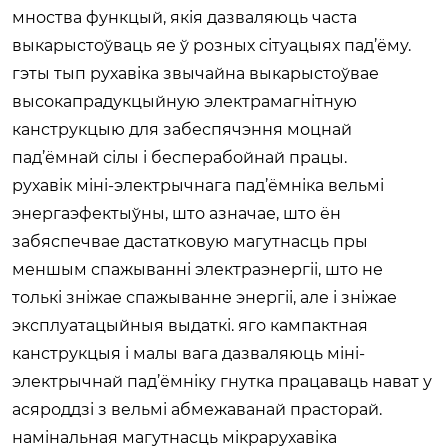
мноства функцый, якія дазваляюць часта
выкарыстоўваць яе ў розных сітуацыях пад’ёму.
гэты тып рухавіка звычайна выкарыстоўвае
высокапрадукцыйную электрамагнітную
канструкцыю для забеспячэння моцнай
пад’ёмнай сілы і бесперабойнай працы.
рухавік міні-электрычнага пад’ёмніка вельмі
энергаэфектыўны, што азначае, што ён
забяспечвае дастатковую магутнасць пры
меншым спажыванні электраэнергіі, што не
толькі зніжае спажыванне энергіі, але і зніжае
эксплуатацыйныя выдаткі. яго кампактная
канструкцыя і малы вага дазваляюць міні-
электрычнай пад’ёмніку гнутка працаваць нават у
асяроддзі з вельмі абмежаванай прасторай.
намінальная магутнасць мікрарухавіка