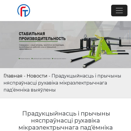
Главная
-
Новости
-
Прадукцыйнасць і прычыны
няспраўнасці рухавіка мікраэлектрычнага
пад’ёмніка выяўлены
Прадукцыйнасць і прычыны
няспраўнасці рухавіка
мікраэлектрычнага пад’ёмніка