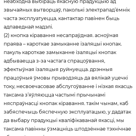
неабходна выбіраць якасную прадукцыю ад
звычайных вытворцаў, паколькі электрапад’ёмнік
часта эксплуатуецца, кантактар павінен быць
адпаведнай мадэлі.
(2) кнопка кіравання несапраўдная. асноўная
праява – кароткае замыканне ізаляцыі кнопак.
пакуль кароткае замыканне ізаляцыі кнопак
адбываецца з-за частага спрацоўвання,
эфектыўная ізаляцыя руйнуецца. дрэнныя
працоўныя ўмовы прыводзяць да вялікай уцечкі
току, несвоечасовае абслугоўванне і нізкая якасць
таксама з’яўляюцца частымі прычынамі
няспраўнасці кнопак кіравання. такім чынам, каб
забяспечыць бяспечную эксплуатацыю, у дадатак
да выбару прадукцыі кваліфікаванай якасці, мы
таксама павінны ўзмацніць штодзённае тэхнічнае