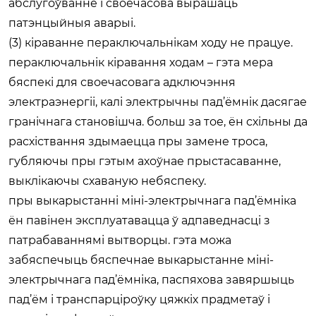
абслугоўванне і своечасова вырашаць
патэнцыйныя аварыі.
(3) кіраванне пераключальнікам ходу не працуе.
пераключальнік кіравання ходам – гэта мера
бяспекі для своечасовага адключэння
электраэнергіі, калі электрычны пад’ёмнік дасягае
гранічнага становішча. больш за тое, ён схільны да
расхіствання здымаецца пры замене троса,
губляючы пры гэтым ахоўнае прыстасаванне,
выклікаючы схаваную небяспеку.
пры выкарыстанні міні-электрычнага пад’ёмніка
ён павінен эксплуатавацца ў адпаведнасці з
патрабаваннямі вытворцы. гэта можа
забяспечыць бяспечнае выкарыстанне міні-
электрычнага пад’ёмніка, паспяхова завяршыць
пад’ём і транспарціроўку цяжкіх прадметаў і