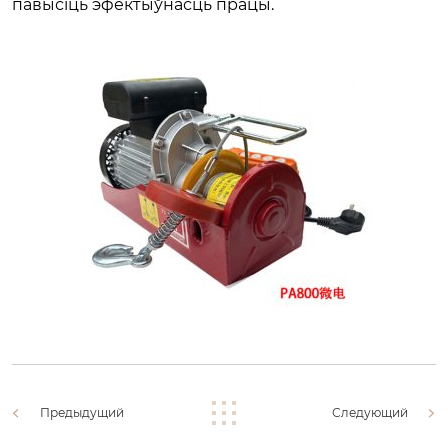
павысіць эфектыўнасць працы.
Предыдущий
Следующий