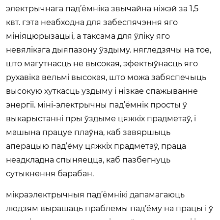
электрычнага пад’ёмніка звычайна ніжэй за 1,5
квт. гэта неабходна для забеспячэння яго
мініяцюрызацыі, а таксама для ўліку яго
невялікага дыяпазону ўздыму. нягледзячы на тое,
што магутнасць не высокая, эфектыўнасць яго
рухавіка вельмі высокая, што можа забяспечыць
высокую хуткасць уздыму і нізкае спажыванне
энергіі. міні-электрычны пад’ёмнік просты ў
выкарыстанні пры ўздыме цяжкіх прадметаў, і
машына працуе плаўна, каб завяршыць
аперацыю пад’ёму цяжкіх прадметаў, праца
неадкладна спыняецца, каб пазбегнуць
сутыкнення барабан.
мікраэлектрычныя пад’ёмнікі дапамагаюць
людзям вырашаць праблемы пад’ёму на працы і ў