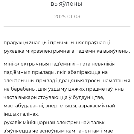
выяўлены
2025-01-03
прадукцыйнасць і прычыны няспраўнасці
рухавіка мікраэлектрычнага пад’ёмніка выяўлены.
міні-электрычныя пад’ёмнікі – гэта невялікія
пад’ёмныя прылады, якія абапіраюцца на
электрычны прывад і драцяныя тросы, наматаныя
на барабаны, для ўздыму цяжкіх прадметаў. яны
часта выкарыстоўваюцца ў будаўніцтве,
мастабудаванні, энергетыцы, аэракасмічнай і
іншых галінах.
рухавік мініяцюрнай электрычнай талькі
з’яўляецца яе асноўным кампанентам і мае