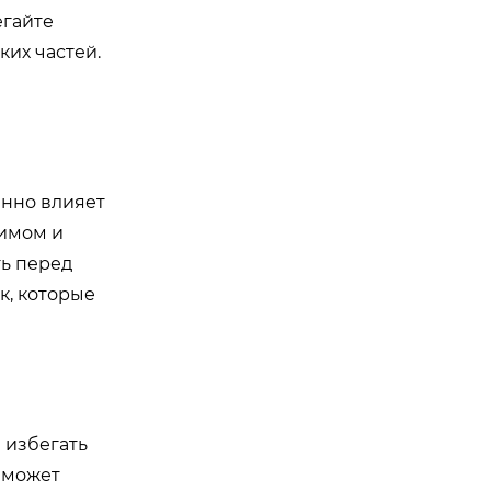
егайте
их частей.
енно влияет
жимом и
ть перед
к, которые
 избегать
 может