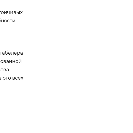
стойчивых
бности
штабелера
рованной
тва.
 ото всех