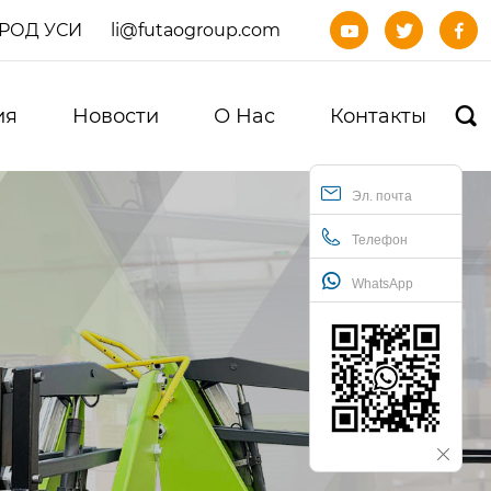
ОРОД УСИ
li@futaogroup.com



ия
Новости
О Нас
Контакты

Эл. почта
Телефон
WhatsApp