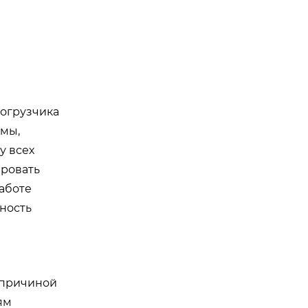
погрузчика
емы,
у всех
ировать
работе
ность
 причиной
ям