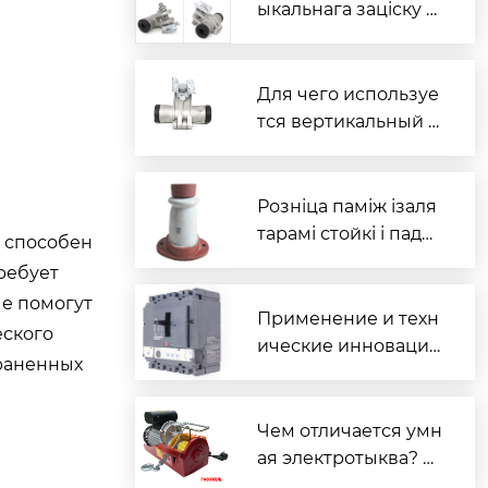
ыкальнага заціску д
роту ў электраслупа
х
Для чего используе
тся вертикальный з
ажим?
Розніца паміж ізаля
тарамі стойкі і падв
 способен
еснымі ізалятарамі
требует
ые помогут
Применение и техн
еского
ические инновации
траненных
выключателей
Чем отличается умн
ая электротыква? А
нализ изменений о