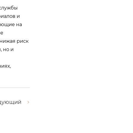
 службы
риалов и
ающие на
ие
снижая риск
 но и
иях,
дующий