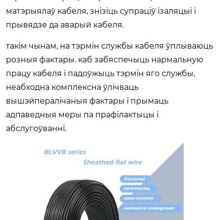
матэрыялаў кабеля, знізіць супраціў ізаляцыі і
прывядзе да аварый кабеля.
такім чынам, на тэрмін службы кабеля ўплываюць
розныя фактары. каб забяспечыць нармальную
працу кабеля і падоўжыць тэрмін яго службы,
неабходна комплексна ўлічваць
вышэйпералічаныя фактары і прымаць
адпаведныя меры па прафілактыцы і
абслугоўванні.