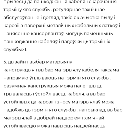
прывесці да пашкоджання кабеля і скарачэння
тэрміну яго службы. рэгулярнае тэхнічнае
абслугоўванне і догляд, такія як ачыстка пылу і
карозіі з паверхні металічных кабельных латкоў і
нанясенне кансервантаў, могуць паменшыць
пашкоджанне кабеляў і падоўжыць тэрмін іх
службы21.
5. дызайн і выбар матэрыялу
канструкцыя і выбар матэрыялу кабеля таксама
напрамую ўплываюць на тэрмін яго службы.
разумная канструкцыя можа палепшыць
трываласць і ўстойлівасць кабеля, а выбар
устойлівых да карозіі і зносу матэрыялаў можа
падоўжыць тэрмін яго службы. напрыклад, выбар
матэрыялаў з добрай надвор’ем і хімічнай
устойлівасцю можа павысіць надзейнасць