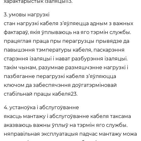
характарыстык ізаляцыі13.
3. умовы нагрузкі
стан нагрузкі кабеля з’яўляецца адным з важных
фактараў, якія ўплываюць на яго тэрмін службы.
працяглая праца пры перагрузцы прывядзе да
павышэння тэмпературы кабеля, паскарэння
старэння ізаляцыі і нават разбурэння ізаляцыі.
такім чынам, разумнае размяшчэнне нагрузкі і
пазбяганне перагрузкі кабеля з’яўляюцца
ключом да забеспячэння доўгатэрміновай
стабільнай працы кабеля23.
4. устаноўка і абслугоўванне
якасць мантажу і абслугоўванне кабеля таксама
аказваюць важны ўплыў на тэрмін яго службы.
няправільная эксплуатацыя падчас мантажу можа