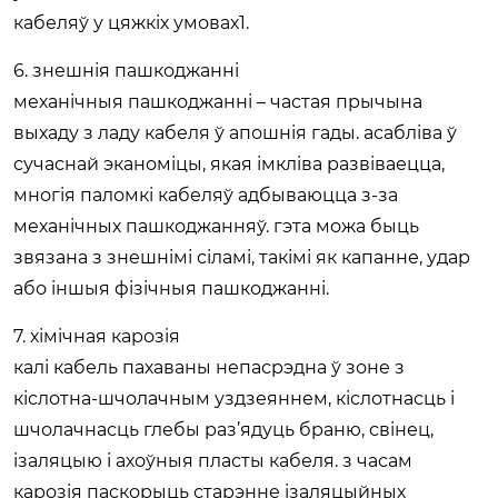
кабеляў у цяжкіх умовах1.
6. знешнія пашкоджанні
механічныя пашкоджанні – частая прычына
выхаду з ладу кабеля ў апошнія гады. асабліва ў
сучаснай эканоміцы, якая імкліва развіваецца,
многія паломкі кабеляў адбываюцца з-за
механічных пашкоджанняў. гэта можа быць
звязана з знешнімі сіламі, такімі як капанне, удар
або іншыя фізічныя пашкоджанні.
7. хімічная карозія
калі кабель пахаваны непасрэдна ў зоне з
кіслотна-шчолачным уздзеяннем, кіслотнасць і
шчолачнасць глебы раз’ядуць браню, свінец,
ізаляцыю і ахоўныя пласты кабеля. з часам
карозія паскорыць старэнне ізаляцыйных