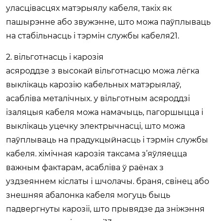
уласцівасцях матэрыялу кабеля, такіх як
пашырэнне або звужэнне, што можа паўплываць
на стабільнасць і тэрмін службы кабеля21.
2. вільготнасць і карозія
асяроддзе з высокай вільготнасцю можа лёгка
выклікаць карозію кабельных матэрыялаў,
асабліва металічных. у вільготным асяроддзі
ізаляцыя кабеля можа намачыць, пагоршыцца і
выклікаць уцечку электрычнасці, што можа
паўплываць на прадукцыйнасць і тэрмін службы
кабеля. хімічная карозія таксама з’яўляецца
важным фактарам, асабліва ў раёнах з
уздзеяннем кіслаты і шчолачы. браня, свінец або
знешняя абалонка кабеля могуць быць
падвергнуты карозіі, што прывядзе да зніжэння