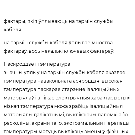
фактары, якія ўплываюць на тэрмін службы
кабеля
на тэрмін службы кабеля ўплывае мноства
фактараў. вось некалькі ключавых фактараў:
1. асяроддзе і тэмпература
значны ўплыў на тэрмін службы кабеля аказвае
тэмпература навакольнага асяроддзя. высокая
тэмпература паскарае старэнне ізаляцыйных
матэрыялаў і зніжае электрычныя характарыстыкі;
нізкая тэмпература можа зрабіць ізаляцыйныя
матэрыялы далікатнымі, выклікаючы паломкі або
расколіны. акрамя таго, экстрэмальныя перапады
тэмпературы могуць выклікаць змены ў фізічных