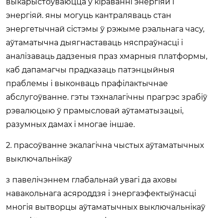
выкарыстоўваюцца ў кіраванні энергіяй і
энергіяй. яны могуць кантраляваць стан
энергетычнай сістэмы ў рэжыме рэальнага часу,
аўтаматычна дыягнаставаць няспраўнасці і
аналізаваць дадзеныя праз хмарныя платформы,
каб дапамагчы прадказаць патэнцыйныя
праблемы і выконваць прафілактычнае
абслугоўванне. гэты тэхналагічны прагрэс зрабіў
рэвалюцыю ў прамысловай аўтаматызацыі,
разумных дамах і многае іншае.
2. прасоўванне экалагічна чыстых аўтаматычных
выключальнікаў
з павелічэннем глабальнай увагі да аховы
навакольнага асяроддзя і энергаэфектыўнасці
многія вытворцы аўтаматычных выключальнікаў