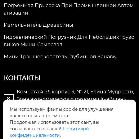
Подъемная Присоска При Промышленной Автом
Атизации
Измельчитель Древесины
Гидравлический Погрузчик Для Небольших Грузо
Виков Мини-Самосвал
Мини-Траншеекопатель Глубинной Канавы
КОНТАКТЫ
Комната 403, корпус 3, № 21, Улица Мудрости,
Зона экономического развития Хуэйшань,

город Уси
Мы используем файлы cookie для улучшения
вашего опыта просмотра.
li@futaogroup.com

Продолжая использовать этот сайт, вы
соглашаетесь с нашей
Политикой
конфиденциальности.
+86-13665163520
