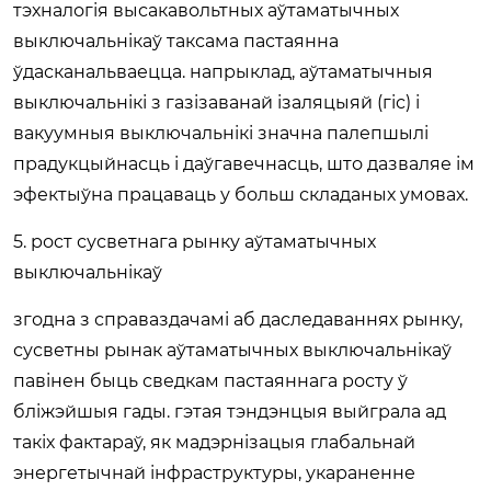
тэхналогія высакавольтных аўтаматычных
выключальнікаў таксама пастаянна
ўдасканальваецца. напрыклад, аўтаматычныя
выключальнікі з газізаванай ізаляцыяй (гіс) і
вакуумныя выключальнікі значна палепшылі
прадукцыйнасць і даўгавечнасць, што дазваляе ім
эфектыўна працаваць у больш складаных умовах.
5. рост сусветнага рынку аўтаматычных
выключальнікаў
згодна з справаздачамі аб даследаваннях рынку,
сусветны рынак аўтаматычных выключальнікаў
павінен быць сведкам пастаяннага росту ў
бліжэйшыя гады. гэтая тэндэнцыя выйграла ад
такіх фактараў, як мадэрнізацыя глабальнай
энергетычнай інфраструктуры, укараненне