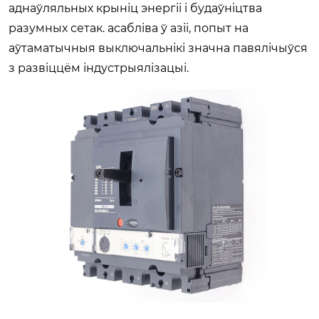
аднаўляльных крыніц энергіі і будаўніцтва
разумных сетак. асабліва ў азіі, попыт на
аўтаматычныя выключальнікі значна павялічыўся
з развіццём індустрыялізацыі.