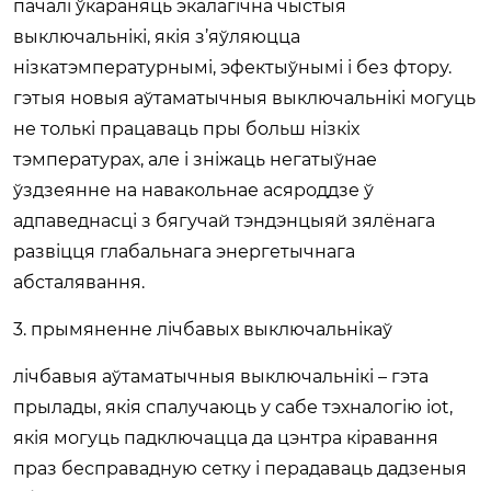
пачалі ўкараняць экалагічна чыстыя
выключальнікі, якія з’яўляюцца
нізкатэмпературнымі, эфектыўнымі і без фтору.
гэтыя новыя аўтаматычныя выключальнікі могуць
не толькі працаваць пры больш нізкіх
тэмпературах, але і зніжаць негатыўнае
ўздзеянне на навакольнае асяроддзе ў
адпаведнасці з бягучай тэндэнцыяй зялёнага
развіцця глабальнага энергетычнага
абсталявання.
3. прымяненне лічбавых выключальнікаў
лічбавыя аўтаматычныя выключальнікі – гэта
прылады, якія спалучаюць у сабе тэхналогію iot,
якія могуць падключацца да цэнтра кіравання
праз бесправадную сетку і перадаваць дадзеныя