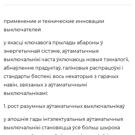
применение и технические инновации
выключателей
у якасці ключавога прылады абароны ў
энергетычнай сістэме, аўтаматычныя
выключальнікі часта ўключаюць новыя тэхналогіі,
абнаўленне прадуктаў, галіновыя распрацоўкі і
стандарты бяспекі. вось некаторыя з гарачых
навін, звязаных з аўтаматычнымі
выключальнікамі:
1. рост разумных аўтаматычных выключальнікаў
у апошнія гады інтэлектуальныя аўтаматычныя
выключальнікі становяцца ўсё больш шырока