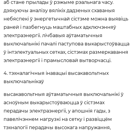
аб стане прылады ў рэжыме рэальнага часу.
дзякуючы аналізу вялікіх дадзеных схаваныя
небяспекі ў энергетычнай сістэме можна выявіць
раней і пазбегнуць маштабных адключэнняў
электраэнергіі. лічбавыя аўтаматычныя
выключальнікі пачалі паступова выкарыстоўвацца
ў інтэлектуальных сетках, сістэмах размеркавання
электраэнергіі і прамысловай вытворчасці.
4. тэхналагічныя інавацыі высакавольтных
выключальнікаў
высакавольтныя аўтаматычныя выключальнікі ў
асноўным выкарыстоўваюцца ў сістэмах
перадачы электраэнергіі, у апошнія гады, з
павелічэннем нагрузкі на сетку і развіццём
тэхналогіі перадачы высокага напружання,