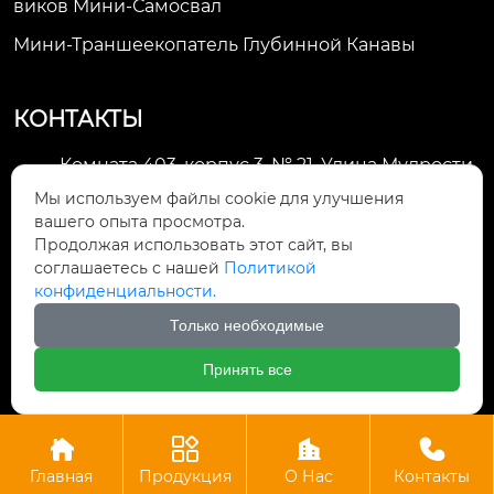
Виков Мини-Самосвал
Мини-Траншеекопатель Глубинной Канавы
КОНТАКТЫ
Комната 403, корпус 3, № 21, Улица Мудрости,
Зона экономического развития Хуэйшань,

Мы используем файлы cookie для улучшения
город Уси
вашего опыта просмотра.
Продолжая использовать этот сайт, вы
li@futaogroup.com

соглашаетесь с нашей
Политикой
конфиденциальности.
+86-13665163520

Только необходимые
+8613665163520

Принять все




Авторское право©ООО Импорт и экспорт Уси Футао
Главная
Продукция
О Нас
Контакты