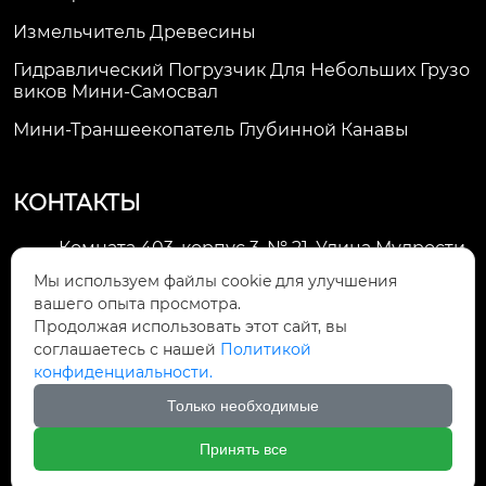
Измельчитель Древесины
Гидравлический Погрузчик Для Небольших Грузо
Виков Мини-Самосвал
Мини-Траншеекопатель Глубинной Канавы
КОНТАКТЫ
Комната 403, корпус 3, № 21, Улица Мудрости,
Зона экономического развития Хуэйшань,

Мы используем файлы cookie для улучшения
город Уси
вашего опыта просмотра.
Продолжая использовать этот сайт, вы
li@futaogroup.com

соглашаетесь с нашей
Политикой
конфиденциальности.
+86-13665163520

Только необходимые
+8613665163520

Принять все