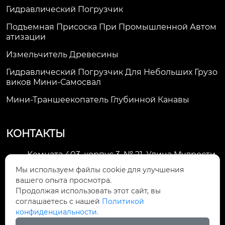
Гидравлический Погрузчик
Подъемная Присоска При Промышленной Автом
Атизации
Измельчитель Древесины
Гидравлический Погрузчик Для Небольших Грузо
Виков Мини-Самосвал
Мини-Траншеекопатель Глубинной Канавы
КОНТАКТЫ
Комната 403, корпус 3, № 21, Улица Мудрости,
Зона экономического развития Хуэйшань,

Мы используем файлы cookie для улучшения
город Уси
вашего опыта просмотра.
Продолжая использовать этот сайт, вы
li@futaogroup.com

соглашаетесь с нашей
Политикой
конфиденциальности.
+86-13665163520
