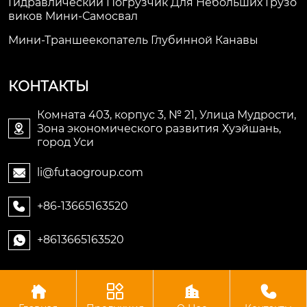
Гидравлический Погрузчик Для Небольших Грузо
Виков Мини-Самосвал
Мини-Траншеекопатель Глубинной Канавы
КОНТАКТЫ
Комната 403, корпус 3, № 21, Улица Мудрости,
Зона экономического развития Хуэйшань,

город Уси
li@futaogroup.com

+86-13665163520

+8613665163520





Авторское право©ООО Импорт и экспорт Уси Футао