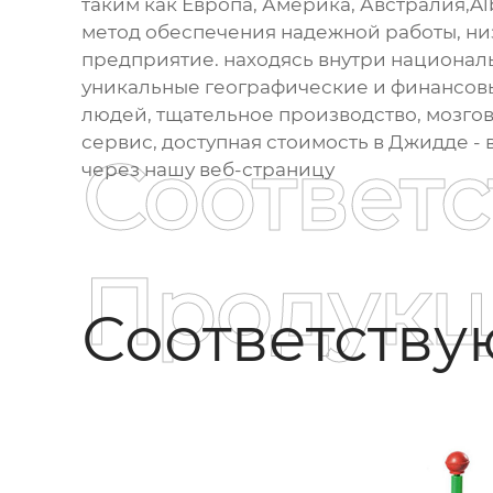
таким как Европа, Америка, Австралия,Al
метод обеспечения надежной работы, низ
предприятие. находясь внутри национал
уникальные географические и финансов
людей, тщательное производство, мозгов
сервис, доступная стоимость в Джидде - 
Соответ
через нашу веб-страницу
Продукц
Соответств