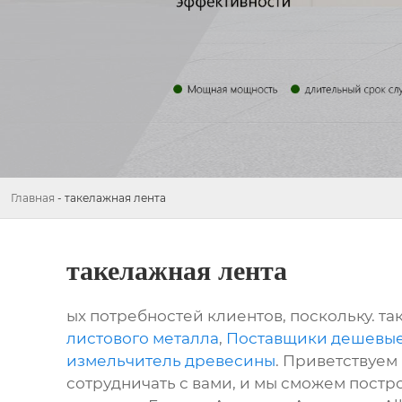
Главная
-
такелажная лента
такелажная лента
ых потребностей клиентов, поскольку. та
листового металла
,
Поставщики дешевые
измельчитель древесины
. Приветствуем
сотрудничать с вами, и мы сможем постр