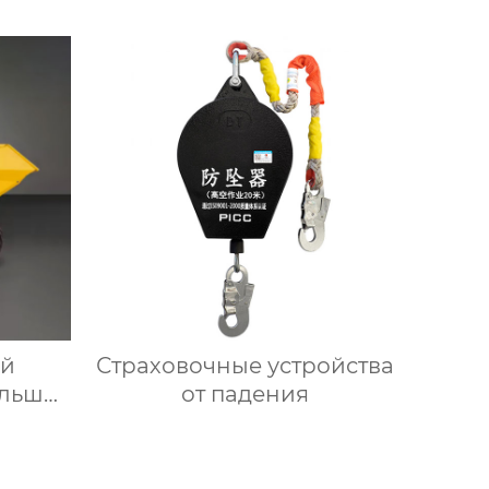
ий
Страховочные устройства
ольших
от падения
и-