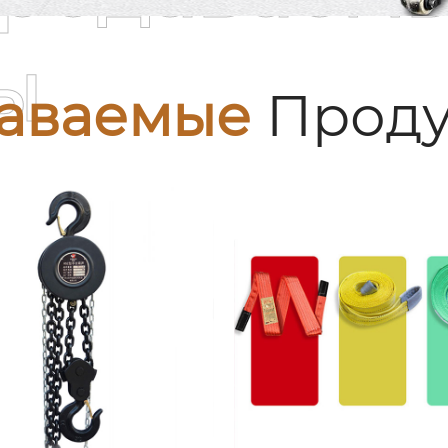
ы
аваемые
Проду