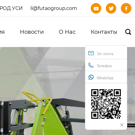
ОРОД УСИ
li@futaogroup.com



ия
Новости
О Нас
Контакты

Эл. почта
Телефон
WhatsApp