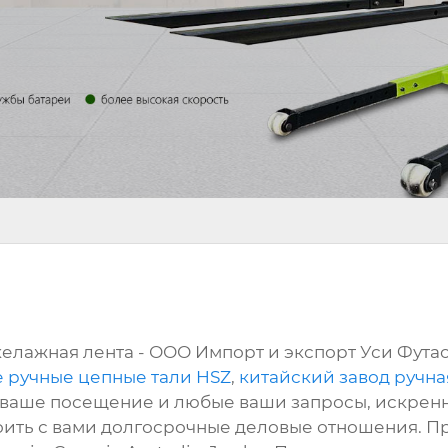
келажная лента - ООО Импорт и экспорт Уси Фута
 ручные цепные тали HSZ
,
китайский завод ручна
 ваше посещение и любые ваши запросы, искренне
оить с вами долгосрочные деловые отношения. Про