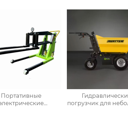
управления
Портативные
Гидравлическ
электрические
погрузчик для неб
погрузчики
грузовиков мин
самосвал