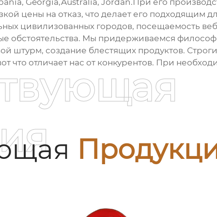
bania, Georgia,Australia, Jordan.При его произво
кой цены на отказ, что делает его подходящим 
ьных цивилизованных городов, посещаемость веб
ые обстоятельства. Мы придерживаемся филосо
ой штурм, создание блестящих продуктов. Строги
вот что отличает нас от конкурентов. При необход
ствующая
ия
ующая
Продукц