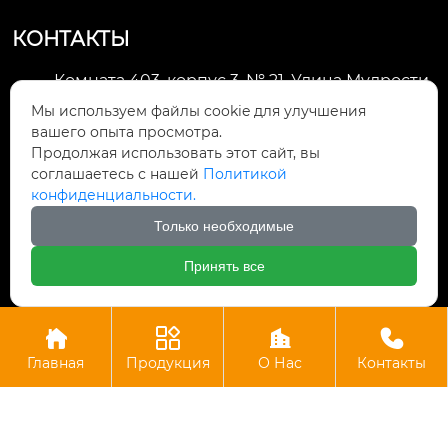
КОНТАКТЫ
Комната 403, корпус 3, № 21, Улица Мудрости,
Зона экономического развития Хуэйшань,

Мы используем файлы cookie для улучшения
город Уси
вашего опыта просмотра.
Продолжая использовать этот сайт, вы
li@futaogroup.com

соглашаетесь с нашей
Политикой
конфиденциальности.
+86-13665163520

Только необходимые
+8613665163520

Принять все




Авторское право©ООО Импорт и экспорт Уси Футао
Главная
Продукция
О Нас
Контакты