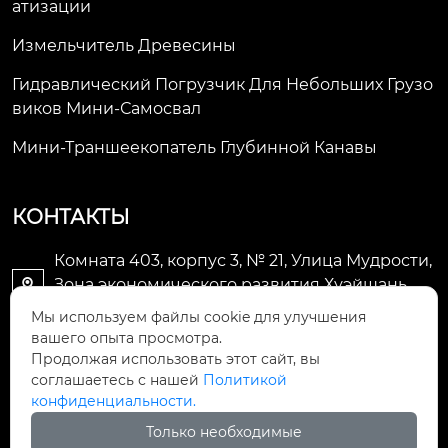
Атизации
Измельчитель Древесины
Гидравлический Погрузчик Для Небольших Грузо
Виков Мини-Самосвал
Мини-Траншеекопатель Глубинной Канавы
КОНТАКТЫ
Комната 403, корпус 3, № 21, Улица Мудрости,
Зона экономического развития Хуэйшань,

город Уси
Мы используем файлы cookie для улучшения
вашего опыта просмотра.
li@futaogroup.com

Продолжая использовать этот сайт, вы
соглашаетесь с нашей
Политикой
конфиденциальности.
+86-13665163520

Только необходимые