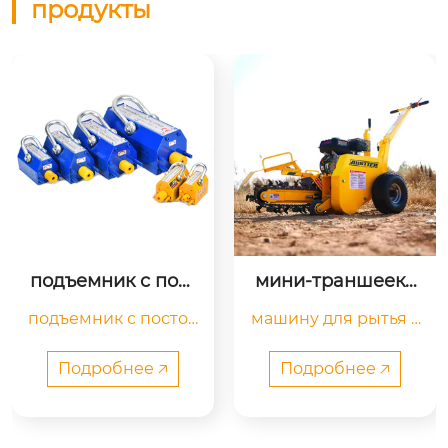
продукты
подъемник с пост
мини-траншееко
оянным магнитом
патель глубинной 
подъемник с постоя
машину для рытья г
канавы
нным магнитом изг
лубоких траншей та
отовлен из отборны
кже называют мини
Подробнее 🡥
Подробнее 🡥
х материалов и исп
-траншеекопателе
ользует импортный
м. эта машина являе
 высокоэффективны
тся самой маленько