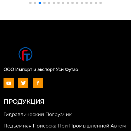
й магнитный матер
й траншеекопатель
иал ndfeb. уникальн
ной машиной наше
ая конструкция маг
й компании. она не
нитной цепи.
большая и гибкая, е
е легко транспорти
ровать, она обладае
т хорошим эффекто
м рассеивания тепл
а.
ООО Импорт и экспорт Уси Футао



ПРОДУКЦИЯ
Гидравлический Погрузчик
Подъемная Присоска При Промышленной Автом