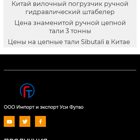
Китай вилочный погрузчик ручной
гидравлический штабелер
Цена знаменитой ручной цепной
тали 3 тонны
Цены на цепные тали Sibutali в Китае
ООО Импорт и экспорт Уси Футао


