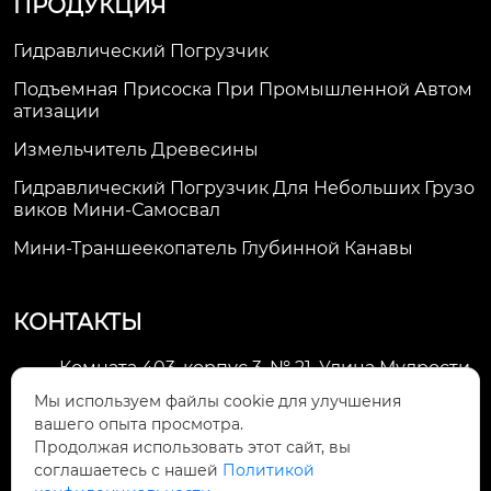
ПРОДУКЦИЯ
Гидравлический Погрузчик
Подъемная Присоска При Промышленной Автом
Атизации
Измельчитель Древесины
Гидравлический Погрузчик Для Небольших Грузо
Виков Мини-Самосвал
Мини-Траншеекопатель Глубинной Канавы
КОНТАКТЫ
Комната 403, корпус 3, № 21, Улица Мудрости,
Зона экономического развития Хуэйшань,

Мы используем файлы cookie для улучшения
город Уси
вашего опыта просмотра.
Продолжая использовать этот сайт, вы
li@futaogroup.com

соглашаетесь с нашей
Политикой