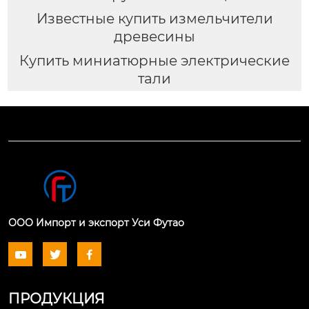
Известные купить измельчители
древесины
Купить миниатюрные электрические
тали
ООО Импорт и экспорт Уси Футао



ПРОДУКЦИЯ