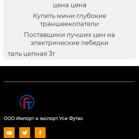
цена цена
Купить мини глубокие
траншеекопатели
Поставщики лучших цен на
электрические лебедки
таль цепная 3т
ООО Импорт и экспорт Уси Футао


