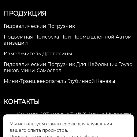
ПРОДУКЦИЯ
Гидравлический Погрузчик
Подъемная Присоска При Промышленной Автом
Атизации
Измельчитель Древесины
Гидравлический Погрузчик Для Небольших Грузо
Виков Мини-Самосвал
Мини-Траншеекопатель Глубинной Канавы
КОНТАКТЫ
Комната 403, корпус 3, № 21, Улица Мудрости,
Зона экономического развития Хуэйшань,

Мы используем файлы cookie для улучшения
город Уси
вашего опыта просмотра.
Продолжая использовать этот сайт, вы