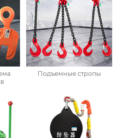
ема
Подъемные стропы
ов