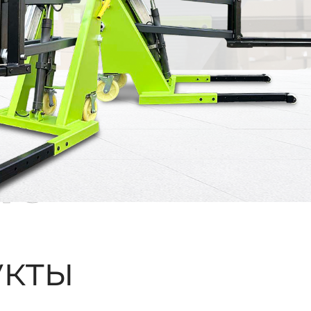
ые
кты