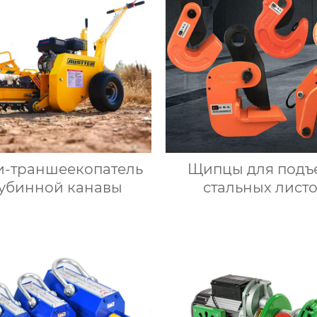
-траншеекопатель
Щипцы для подъ
лубинной канавы
стальных лист