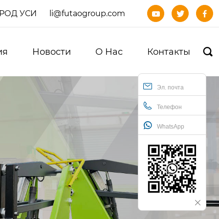
ОРОД УСИ
li@futaogroup.com



ия
Новости
О Нас
Контакты

Эл. почта
Телефон
WhatsApp