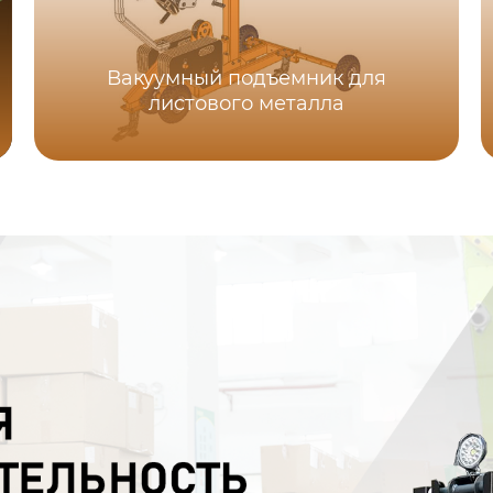
Вакуумный подъемник для
листового металла