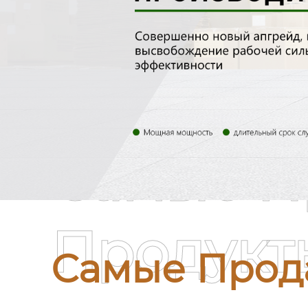
Самые П
Продукт
Самые Прод