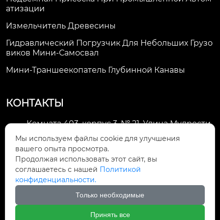
Атизации
Измельчитель Древесины
Гидравлический Погрузчик Для Небольших Грузо
Виков Мини-Самосвал
Мини-Траншеекопатель Глубинной Канавы
КОНТАКТЫ
Комната 403, корпус 3, № 21, Улица Мудрости,
Зона экономического развития Хуэйшань,

Мы используем файлы cookie для улучшения
город Уси
вашего опыта просмотра.
Продолжая использовать этот сайт, вы
li@futaogroup.com

соглашаетесь с нашей
Политикой
конфиденциальности.
+86-13665163520

Только необходимые
+8613665163520

Принять все