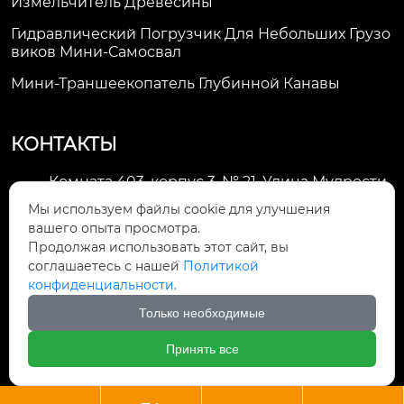
Измельчитель Древесины
Гидравлический Погрузчик Для Небольших Грузо
Виков Мини-Самосвал
Мини-Траншеекопатель Глубинной Канавы
КОНТАКТЫ
Комната 403, корпус 3, № 21, Улица Мудрости,
Зона экономического развития Хуэйшань,

Мы используем файлы cookie для улучшения
город Уси
вашего опыта просмотра.
Продолжая использовать этот сайт, вы
li@futaogroup.com

соглашаетесь с нашей
Политикой
конфиденциальности.
+86-13665163520

Только необходимые
+8613665163520

Принять все