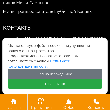
Виков Мини-Самосвал
Мини-Траншеекопатель Глубинной Канавы
КОНТАКТЫ
Комната 403, корпус 3, № 21, Улица Мудрости,
Зона экономического развития Хуэйшань,

Мы используем файлы cookie для улучшения
город Уси
вашего опыта просмотра.
Продолжая использовать этот сайт, вы
li@futaogroup.com

соглашаетесь с нашей
Политикой
конфиденциальности.
+86-13665163520

Только необходимые
+8613665163520

Принять все




Авторское право©ООО Импорт и экспорт Уси Футао
Главная
Продукция
О Нас
Контакты