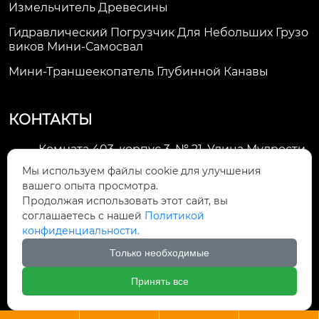
Измельчитель Древесины
Гидравлический Погрузчик Для Небольших Грузо
Виков Мини-Самосвал
Мини-Траншеекопатель Глубинной Канавы
КОНТАКТЫ
Комната 403, корпус 3, № 21, Улица Мудрости,
Зона экономического развития Хуэйшань,

Мы используем файлы cookie для улучшения
город Уси
вашего опыта просмотра.
Продолжая использовать этот сайт, вы
li@futaogroup.com

соглашаетесь с нашей
Политикой
конфиденциальности.
+86-13665163520

Только необходимые
+8613665163520

Принять все