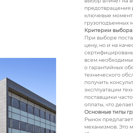
выбор влияет на в
предотвращения р
ключевые момент
грузоподъемных 
Критерии выбора
При выборе поста
цену, но и на кач
сертифицированы 
всем необходимым
о гарантийных об
технического обс
получить консуль
эксплуатации тех
поставщики часто
оплаты, что делае
Основные типы г
Рынок предлагае
механизмов. Это 