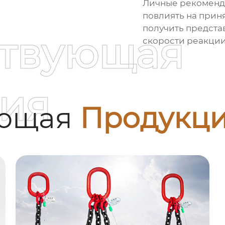
Личные рекоменда
повлиять на прин
получить предста
ствующая
скорости реакции
ия
ующая
Продукц