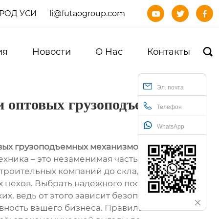
ОРОД УСИ
li@futaogroup.com



ия
Новости
О Нас
Контакты

Эл. почта
 оптовых грузоподъемных
Телефон
WhatsApp
вых грузоподъемных механизмов
ехника – это незаменимая часть многих
строительных компаний до складов и
 цехов. Выбрать надежного поставщика
ких, ведь от этого зависит безопасность
вность вашего бизнеса. Правильный