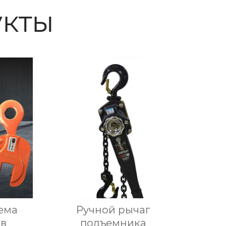
кты
ема
Ручной рычаг
ов
подъемника