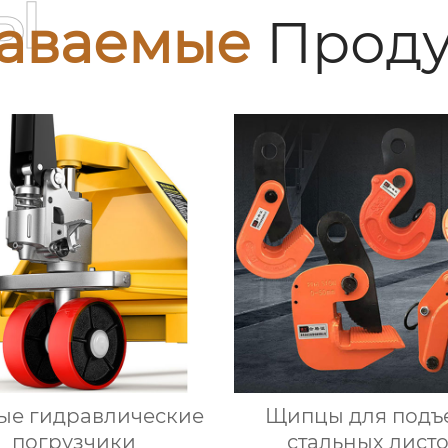
ы
аваемые
Проду
ые гидравлические
Щипцы для подъ
погрузчики
стальных лист