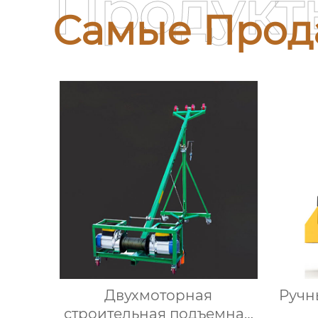
Продукт
Самые Прод
Двухмоторная
Ручн
строительная подъемная