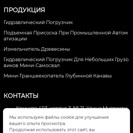
ПРОДУКЦИЯ
Гидравлический Погрузчик
Подъемная Присоска При Промышленной Автом
Атизации
Измельчитель Древесины
Гидравлический Погрузчик Для Небольших Грузо
Виков Мини-Самосвал
Мини-Траншеекопатель Глубинной Канавы
КОНТАКТЫ
Комната 403, корпус 3, № 21, Улица Мудрости,
Зона экономического развития Хуэйшань,

Мы используем файлы cookie для улучшения
город Уси
вашего опыта просмотра.
Продолжая использовать этот сайт, вы