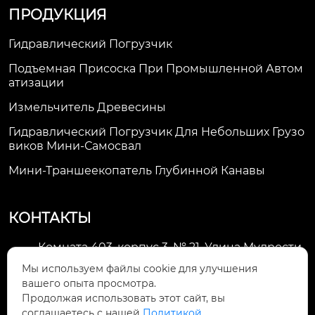
ПРОДУКЦИЯ
Гидравлический Погрузчик
Подъемная Присоска При Промышленной Автом
Атизации
Измельчитель Древесины
Гидравлический Погрузчик Для Небольших Грузо
Виков Мини-Самосвал
Мини-Траншеекопатель Глубинной Канавы
КОНТАКТЫ
Комната 403, корпус 3, № 21, Улица Мудрости,
Зона экономического развития Хуэйшань,

Мы используем файлы cookie для улучшения
город Уси
вашего опыта просмотра.
Продолжая использовать этот сайт, вы
li@futaogroup.com

соглашаетесь с нашей
Политикой