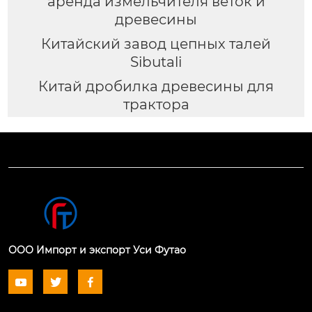
аренда измельчителя веток и
древесины
Китайский завод цепных талей
Sibutali
Китай дробилка древесины для
трактора
ООО Импорт и экспорт Уси Футао


