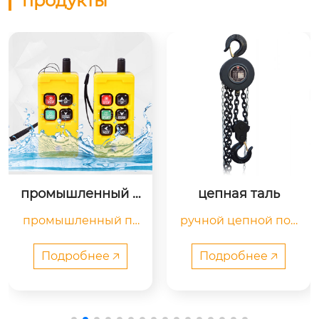
продукты
цепная таль
электрическая ле
бедка
ручной цепной под
электрическая лебе
ъемник также назы
дка, предназначенн
вают «волшебной т
ая для спасения на
Подробнее 🡥
Подробнее 🡥
ыквой», вес не пада
 бездорожье, оснащ
ет, а ручной подъем
ена двигателем из ч
ник плавный, не зас
истой меди, беспро