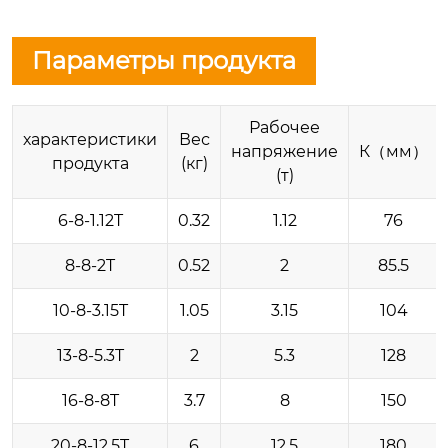
Параметры продукта
Рабочее
характеристики
Вес
напряжение
К（мм）
продукта
(кг)
(т)
6-8-1.12T
0.32
1.12
76
8-8-2T
0.52
2
85.5
10-8-3.15T
1.05
3.15
104
13-8-5.3T
2
5.3
128
16-8-8T
3.7
8
150
20-8-12.5T
6
12.5
180