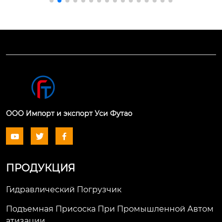
тревает в цепи, эко
водным дистанцион
номичен и легок. эт
ным управлением и 
о ручная подъемная 
пожизненным посл
машина, простая в и
епродажным обслу
спользовании и пер
живанием.
еноске, также извес
тная как «цепная та
ль» или «переверну
тая цепь».
ООО Импорт и экспорт Уси Футао



ПРОДУКЦИЯ
Гидравлический Погрузчик
Подъемная Присоска При Промышленной Автом
Атизации