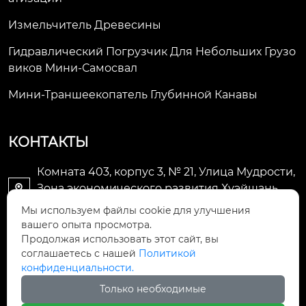
Измельчитель Древесины
Гидравлический Погрузчик Для Небольших Грузо
Виков Мини-Самосвал
Мини-Траншеекопатель Глубинной Канавы
КОНТАКТЫ
Комната 403, корпус 3, № 21, Улица Мудрости,
Зона экономического развития Хуэйшань,

город Уси
Мы используем файлы cookie для улучшения
вашего опыта просмотра.
li@futaogroup.com

Продолжая использовать этот сайт, вы
соглашаетесь с нашей
Политикой
конфиденциальности.
+86-13665163520

Только необходимые