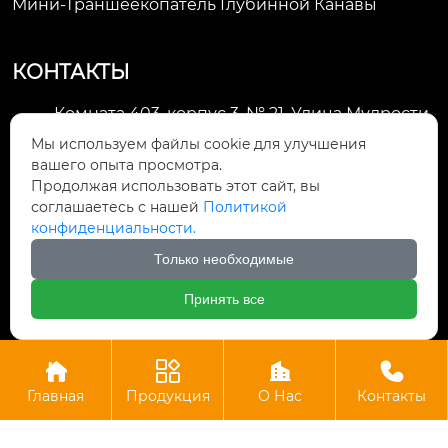
Мини-Траншеекопатель Глубинной Канавы
КОНТАКТЫ
Комната 403, корпус 3, № 21, Улица Мудрости,
Зона экономического развития Хуэйшань,

Мы используем файлы cookie для улучшения
город Уси
вашего опыта просмотра.
Продолжая использовать этот сайт, вы
li@futaogroup.com

соглашаетесь с нашей
Политикой
конфиденциальности.
+86-13665163520

Только необходимые
+8613665163520

Принять все




Авторское право©ООО Импорт и экспорт Уси Футао
Главная
Продукция
О Нас
Контакты