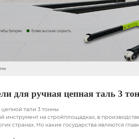
нны
ли для ручная цепная таль 3 то
 цепной тали 3 тонны
й инструмент на стройплощадках, в производстве 
гих странах. Но какие государства являются гла