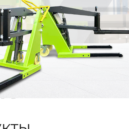
ые
кты