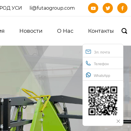
ОРОД УСИ
li@futaogroup.com



ия
Новости
О Нас
Контакты

Эл. почта
Телефон
WhatsApp