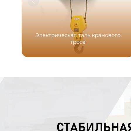
Электрическая таль кранового
троса