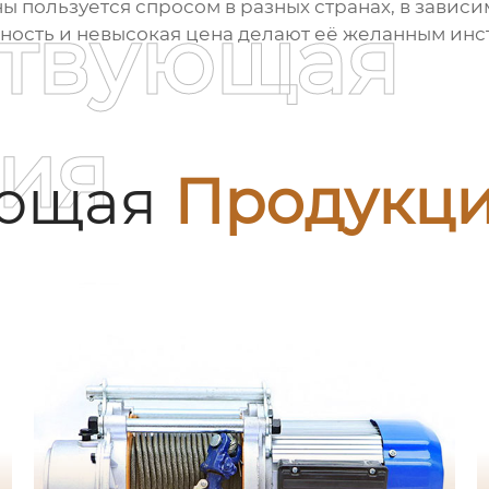
ны пользуется спросом в разных странах, в завис
ствующая
ность и невысокая цена делают её желанным инст
ия
ующая
Продукц