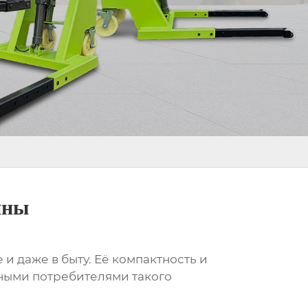
нны
и даже в быту. Её компактность и
вными потребителями такого