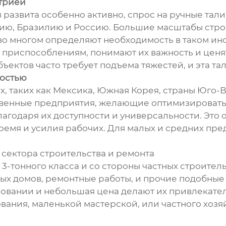
стрией
 развита особенно активно, спрос на ручные тали
дию, Бразилию и Россию. Большие масштабы стр
во многом определяют необходимость в таком инст
м приспособлениям, понимают их важность и ценят
ъектов часто требует подъема тяжестей, и эта тал
ностью
, таких как Мексика, Южная Корея, страны Юго-В
ственные предприятия, желающие оптимизировать 
лагодаря их доступности и универсальности. Это
ремя и усилия рабочих. Для малых и средних пре
 сектора строительства и ремонта
 3-тонного класса и со стороны частных строител
тных домов, ремонтные работы, и прочие подобны
зовании и небольшая цена делают их привлекате
вания, маленькой мастерской, или частного хозяй