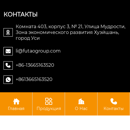
КОНТАКТЫ
Комната 403, корпус 3, № 21, Улица Мудрости,
Зона экономического развития Хуэйшань,

город Уси
li@futaogroup.com

+86-13665163520

+8613665163520





Авторское право©ООО Импорт и экспорт Уси Футао
Главная
Продукция
О Нас
Контакты