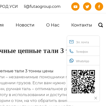
ОРОД УСИ
li@futaogroup.com



ия
Новости
О Нас
Контакты

Эл. почта
чные цепные тали 3 тонны
Телефон
WhatsApp
епные тали 3 тонны цены
али – незаменимые помощники при
щении грузов. Если вам нужно поднять
онн, ручная таль – оптимальное решение,
оту в использовании и доступную цену.
рим о том, на что обратить внимание