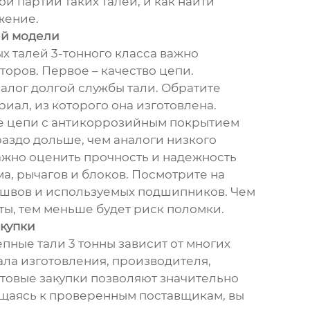
й партии таких талей, и как найти
жение.
й модели
х талей 3-тонного класса важно
торов. Первое – качество цепи.
залог долгой службы тали. Обратите
иал, из которого она изготовлена.
е цепи с антикоррозийным покрытием
раздо дольше, чем аналоги низкого
важно оценить прочность и надежность
а, рычагов и блоков. Посмотрите на
 швов и используемых подшипников. Чем
ты, тем меньше будет риск поломки.
акупки
пные тали 3 тонны зависит от многих
ала изготовления, производителя,
товые закупки позволяют значительно
щаясь к проверенным поставщикам, вы