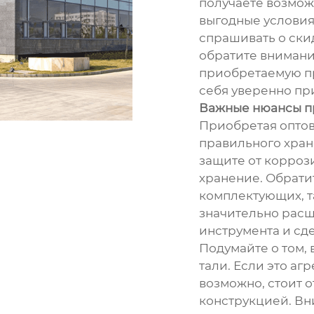
получаете возмож
выгодные условия
спрашивать о скид
обратите внимани
приобретаемую пр
себя уверенно пр
Важные нюансы п
Приобретая оптов
правильного хран
защите от корроз
хранение. Обрати
комплектующих, т
значительно рас
инструмента и сд
Подумайте о том, 
тали. Если это а
возможно, стоит 
конструкцией. Вн