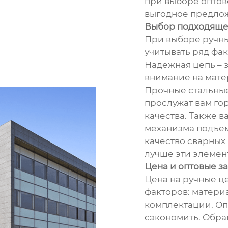
при выборе оптово
выгодное предло
Выбор подходяще
При выборе ручны
учитывать ряд фак
Надежная цепь – 
внимание на матер
Прочные стальны
прослужат вам го
качества. Также 
механизма подъем
качество сварных
лучше эти элемен
Цена и оптовые з
Цена на ручные це
факторов: матери
комплектации. Оп
сэкономить. Обра