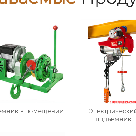
емник в помещении
Электрически
подъемник