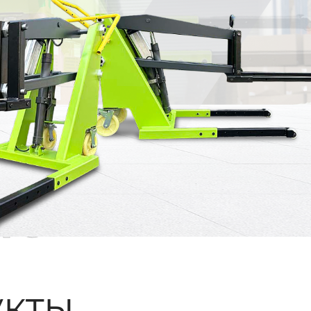
ые
кты