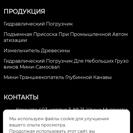
ПРОДУКЦИЯ
Гидравлический Погрузчик
Подъемная Присоска При Промышленной Автом
Атизации
Измельчитель Древесины
Гидравлический Погрузчик Для Небольших Грузо
Виков Мини-Самосвал
Мини-Траншеекопатель Глубинной Канавы
КОНТАКТЫ
Комната 403, корпус 3, № 21, Улица Мудрости,
Зона экономического развития Хуэйшань,

Мы используем файлы cookie для улучшения
город Уси
вашего опыта просмотра.
Продолжая использовать этот сайт, вы