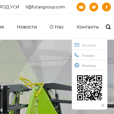
ОРОД УСИ
li@futaogroup.com



ия
Новости
О Нас
Контакты

Эл. почта
Телефон
WhatsApp