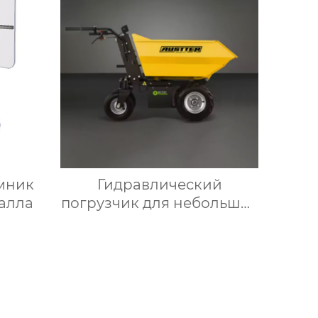
мник
Гидравлический
талла
погрузчик для небольших
грузовиков мини-
самосвал