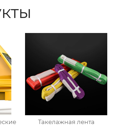
кты
еские
Такелажная лента