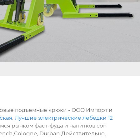
товые подъемные крюки - ООО Импорт и
ская
,
Лучшие электрические лебедки 12
ся рынком фаст-фуда и напитков con
rench,Cologne, Durban.Действительно,