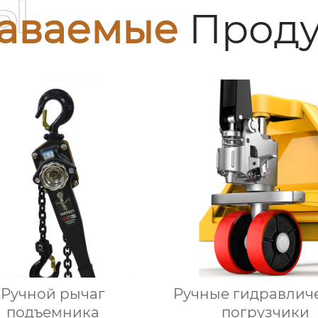
ы
аваемые
Проду
Ручной рычаг
Ручные гидравлич
подъемника
погрузчики