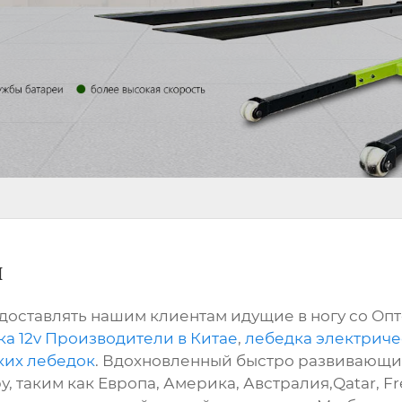
и
доставлять нашим клиентам идущие в ногу со Оп
а 12v Производители в Китае
,
лебедка электриче
ких лебедок
. Вдохновленный быстро развивающим
у, таким как Европа, Америка, Австралия,Qatar, F