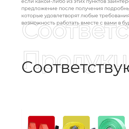
если какой-либо из этих пунктов заинтер
предложение после получения подробных
которые удовлетворят любые требования
Соответ
возможность работать вместе с вами в б
Продукц
Соответств