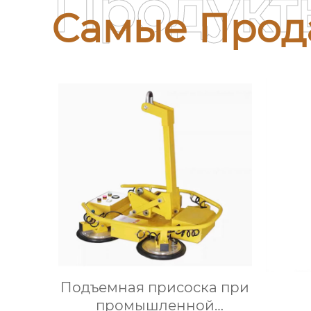
Продукт
Самые Прод
Подъемная присоска при
промышленной