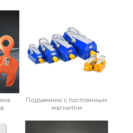
ема
Подъемник с постоянным
ов
магнитом