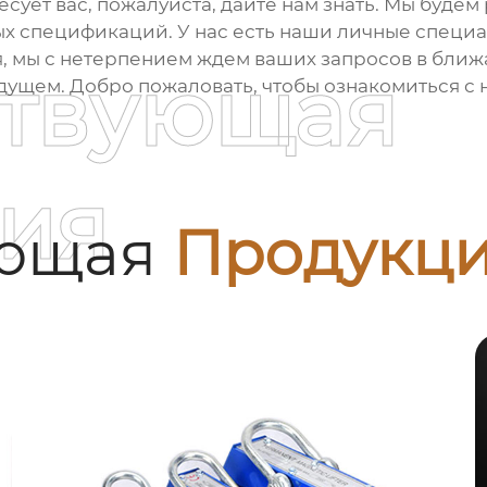
есует вас, пожалуйста, дайте нам знать. Мы буде
 спецификаций. У нас есть наши личные специа
, мы с нетерпением ждем ваших запросов в бли
ствующая
удущем. Добро пожаловать, чтобы ознакомиться с
ия
ующая
Продукц