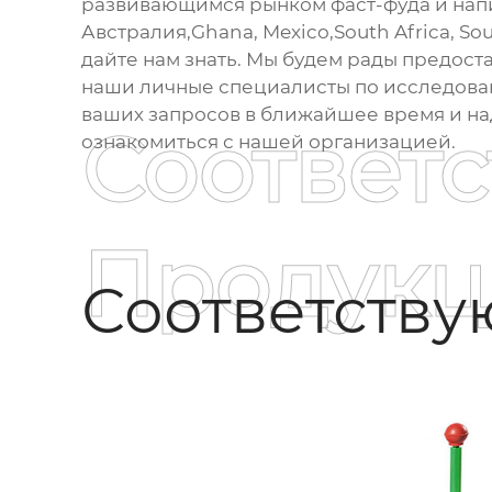
развивающимся рынком фаст-фуда и напит
Австралия,Ghana, Mexico,South Africa, So
дайте нам знать. Мы будем рады предос
наши личные специалисты по исследован
ваших запросов в ближайшее время и над
Соответ
ознакомиться с нашей организацией.
Продукц
Соответств