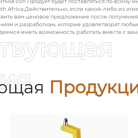
ков con Продукт будет поставляться по всему ми
uth Africa.Действительно, если какой-либо из эти
тавить вам ценовое предложение после получения
иям и разработкам, которые удовлетворят любы
еемся иметь возможность работать вместе с вам
ствующая
ия
ующая
Продукц