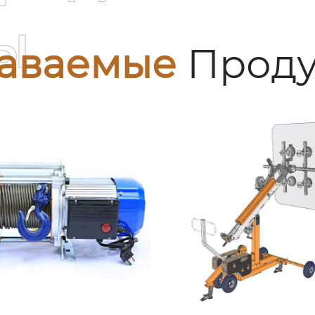
ы
аваемые
Проду