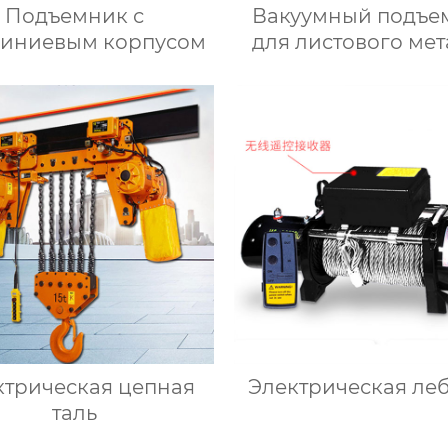
Подъемник с
Вакуумный подъе
иниевым корпусом
для листового ме
ктрическая цепная
Электрическая ле
таль