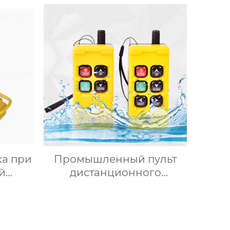
а при
Промышленный пульт
й
дистанционного
и
управления