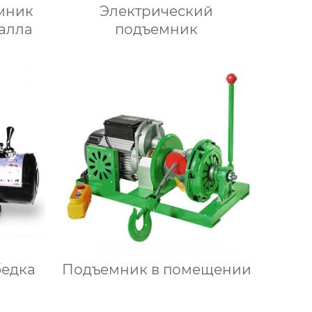
мник
Электрический
талла
подъемник
бедка
Подъемник в помещении