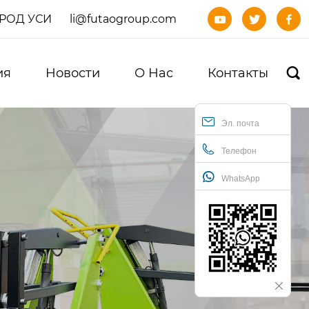
ОРОД УСИ
li@futaogroup.com



ия
Новости
О Нас
Контакты

Эл. почта
Телефон
WhatsApp