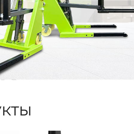
ые
кты