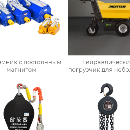
мник с постоянным
Гидравлическ
магнитом
погрузчик для неб
грузовиков мин
самосвал