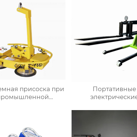
емная присоска при
Портативные
промышленной
электрически
автоматизации
погрузчики