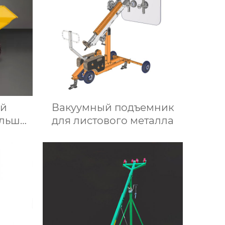
ий
Вакуумный подъемник
ольших
для листового металла
и-