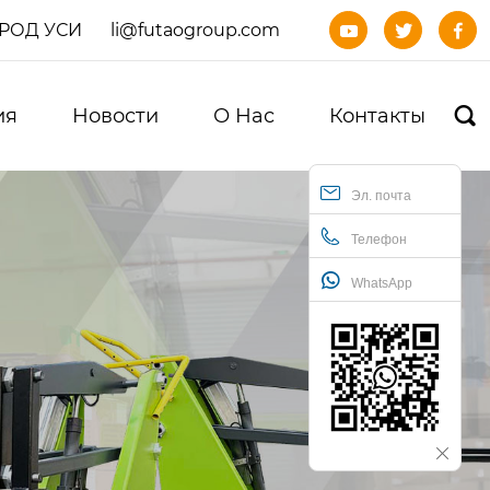
ОРОД УСИ
li@futaogroup.com



ия
Новости
О Нас
Контакты

Эл. почта
Телефон
WhatsApp