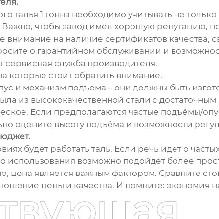
еля.
 талья 1 тонна необходимо учитывать не только 
. Важно, чтобы завод имел хорошую репутацию, 
е внимание на наличие сертификатов качества, 
росите о гарантийном обслуживании и возможност
т сервисная служба производителя.
а которые стоит обратить внимание.
пус и механизм подъёма – они должны быть изгот
 была из высококачественной стали с достаточны
ческое. Если предполагаются частые подъёмы/оп
ьно оцените высоту подъёма и возможности регу
бюджет.
виях будет работать таль. Если речь идёт о часты
о использования возможно подойдёт более прост
чно, цена является важным фактором. Сравните ст
ношение цены и качества. И помните: экономия н
ствующая