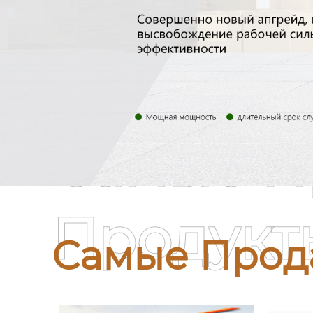
Самые П
Продукт
Самые Прод