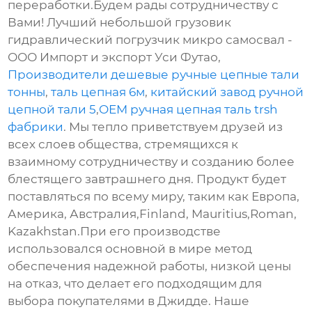
переработки.Будем рады сотрудничеству с
Вами! Лучший небольшой грузовик
гидравлический погрузчик микро самосвал -
ООО Импорт и экспорт Уси Футао,
Производители дешевые ручные цепные тали
тонны
,
таль цепная 6м
,
китайский завод ручной
цепной тали 5
,
OEM ручная цепная таль trsh
фабрики
. Мы тепло приветствуем друзей из
всех слоев общества, стремящихся к
взаимному сотрудничеству и созданию более
блестящего завтрашнего дня. Продукт будет
поставляться по всему миру, таким как Европа,
Америка, Австралия,Finland, Mauritius,Roman,
Kazakhstan.При его производстве
использовался основной в мире метод
обеспечения надежной работы, низкой цены
на отказ, что делает его подходящим для
выбора покупателями в Джидде. Наше