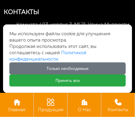
КОНТАКТЫ
Комната 403, корпус 3, № 21, Улица Мудрости,
Зона экономического развития Хуэйшань,

Мы используем файлы cookie для улучшения
город Уси
вашего опыта просмотра.
Продолжая использовать этот сайт, вы
li@futaogroup.com

соглашаетесь с нашей
Политикой
конфиденциальности.
+86-13665163520

Только необходимые
+8613665163520

Принять все




Авторское право©ООО Импорт и экспорт Уси Футао
Главная
Продукция
О Нас
Контакты